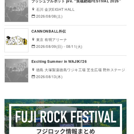
プッシュプルポット pre. “笑福絶唱FESTIVAL 2026”
石川 金沢EIGHT HALL
2026/08/08(土)
CANNONBALL外伝
東京 有明アリーナ
2026/08/09(日) - 08/11(火)
Exciting Summer in WAJIKI’26
徳島 大塚製薬徳島ワジキ工場 芝生広場 野外ステージ
2026/08/13(木)