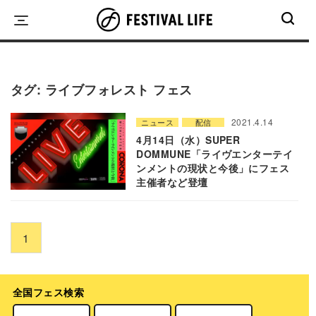
Skip
to
content
タグ:
ライブフォレスト フェス
2021.4.14
ニュース
配信
4月14日（水）SUPER
DOMMUNE「ライヴエンターテイ
ンメントの現状と今後」にフェス
主催者など登壇
1
全国フェス検索