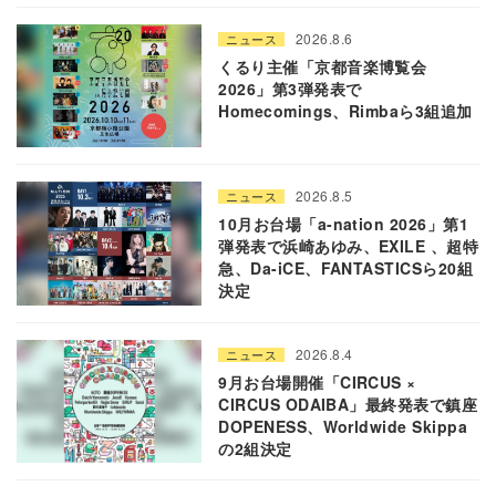
2026.8.6
ニュース
くるり主催「京都音楽博覧会
2026」第3弾発表で
Homecomings、Rimbaら3組追加
2026.8.5
ニュース
10月お台場「a-nation 2026」第1
弾発表で浜崎あゆみ、EXILE 、超特
急、Da-iCE、FANTASTICSら20組
決定
2026.8.4
ニュース
9月お台場開催「CIRCUS ×
CIRCUS ODAIBA」最終発表で鎮座
DOPENESS、Worldwide Skippa
の2組決定