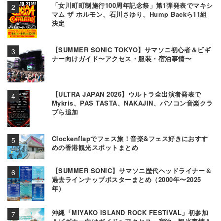
「女川町町制施行100周年記念祭」第1弾発表でマキシ
マム ザ ホルモン、石川さゆり、Hump Backら11組
決定
【SUMMER SONIC TOKYO】サマソニ初心者＆ビギ
ナー向けガイド〜アクセス・服装・宿泊事情〜
【ULTRA JAPAN 2026】ウルトラ全出演者発表で
Mykris、PAS TASTA、NAKAJIN、パソコン音楽クラ
ブら追加
Clockenflapでフェス旅！音楽&フェス好きにおすす
めの香港観光スポットまとめ
【SUMMER SONIC】サマソニ歴代ヘッドライナー＆
過去ラインナップポスターまとめ（2000年〜2025
年）
沖縄「MIYAKO ISLAND ROCK FESTIVAL」初参加