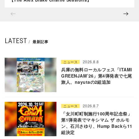
LATEST
最新記事
2026.8.8
ニュース
兵庫の無料ローカルフェス「ITAMI
GREENJAM’26」第4弾発表で七尾
旅人、nayutaの2組追加
2026.8.7
ニュース
「女川町町制施行100周年記念祭」
第1弾発表でマキシマム ザ ホルモ
ン、石川さゆり、Hump Backら11
組決定