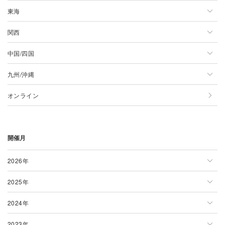
東海
青森県
東京都
北陸/甲信越一覧
関西
岩手県
神奈川県
新潟県
東海一覧
中国/四国
宮城県
千葉県
長野県
静岡県
関西一覧
九州/沖縄
秋田県
埼玉県
山梨県
愛知県
大阪府
中国/四国一覧
オンライン
山形県
茨城県
石川県
岐阜県
京都府
広島県
九州/沖縄一覧
福島県
群馬県
富山県
三重県
兵庫県
岡山県
佐賀県
開催月
栃木県
福井県
奈良県
島根県
大分県
滋賀県
鳥取県
宮崎県
2026年
和歌山県
山口県
沖縄県
2025年
2026年一覧
徳島県
熊本県
2024年
1月
2025年一覧
香川県
福岡県
2023年
2月
1月
2024年一覧