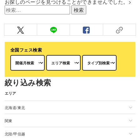
お探しのページを見つけることができませんでした。>
検
索:
全国フェス検索
絞り込み検索
エリア
北海道/東北
関東
北海道/東北一覧
北陸/甲信越
北海道
関東一覧