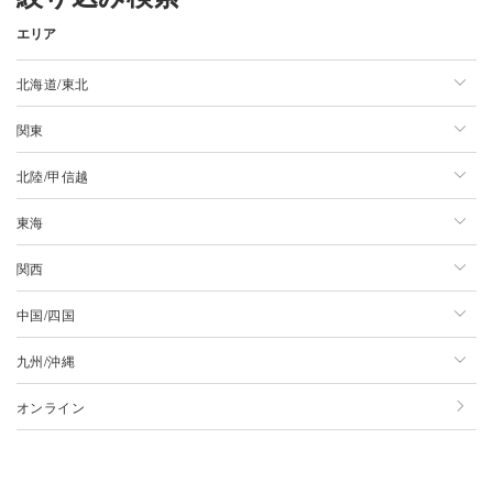
エリア
北海道/東北
関東
北海道/東北一覧
北陸/甲信越
北海道
関東一覧
東海
青森県
東京都
北陸/甲信越一覧
関西
岩手県
神奈川県
新潟県
東海一覧
中国/四国
宮城県
千葉県
長野県
静岡県
関西一覧
九州/沖縄
秋田県
埼玉県
山梨県
愛知県
大阪府
中国/四国一覧
オンライン
山形県
茨城県
石川県
岐阜県
京都府
広島県
九州/沖縄一覧
福島県
群馬県
富山県
三重県
兵庫県
岡山県
佐賀県