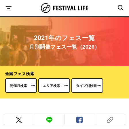
Skip
to
content
2021年のフェス一覧
月別開催フェス一覧（2026）
全国フェス検索