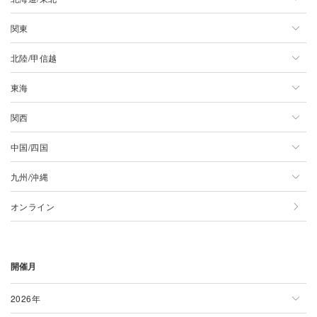
関東
北海道/東北一覧
北陸/甲信越
北海道
関東一覧
東海
青森県
東京都
北陸/甲信越一覧
関西
岩手県
神奈川県
新潟県
東海一覧
中国/四国
宮城県
千葉県
長野県
静岡県
関西一覧
九州/沖縄
秋田県
埼玉県
山梨県
愛知県
大阪府
中国/四国一覧
オンライン
山形県
茨城県
石川県
岐阜県
京都府
広島県
九州/沖縄一覧
福島県
群馬県
富山県
三重県
兵庫県
岡山県
佐賀県
開催月
栃木県
福井県
奈良県
島根県
大分県
滋賀県
鳥取県
宮崎県
2026年