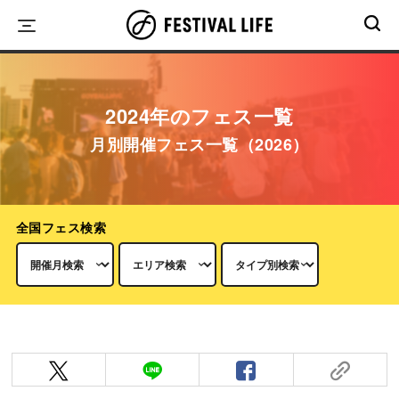
Skip
to
content
2024年のフェス一覧
月別開催フェス一覧（2026）
全国フェス検索