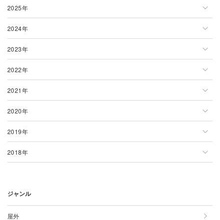
和歌山県
山口県
沖縄県
2025年
2026年一覧
徳島県
熊本県
2024年
1月
2025年一覧
香川県
福岡県
2023年
2月
1月
2024年一覧
愛媛県
長崎県
2022年
3月
2月
1月
2023年一覧
高知県
鹿児島県
2021年
4月
3月
2月
1月
2022年一覧
2020年
5月
4月
3月
2月
1月
2021年一覧
2019年
6月
5月
4月
3月
2月
1月
2020年一覧
2018年
7月
6月
5月
4月
3月
2月
1月
2019年一覧
8月
7月
6月
5月
4月
3月
2月
1月
2018年一覧
ジャンル
9月
8月
7月
6月
5月
4月
3月
2月
1月
10月
9月
8月
7月
6月
5月
4月
3月
2月
屋外