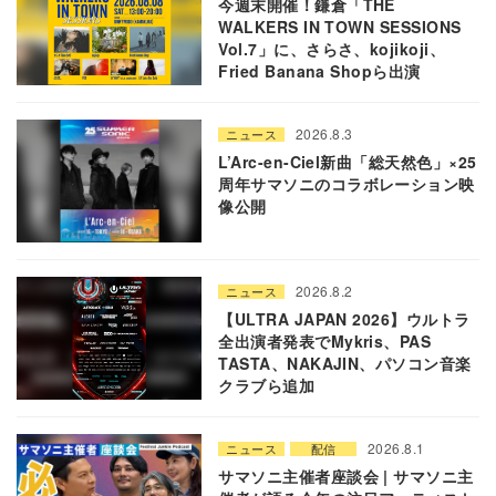
今週末開催！鎌倉「THE
WALKERS IN TOWN SESSIONS
Vol.7」に、さらさ、kojikoji、
Fried Banana Shopら出演
2026.8.3
ニュース
L’Arc-en-Ciel新曲「総天然色」×25
周年サマソニのコラボレーション映
像公開
2026.8.2
ニュース
【ULTRA JAPAN 2026】ウルトラ
全出演者発表でMykris、PAS
TASTA、NAKAJIN、パソコン音楽
クラブら追加
2026.8.1
ニュース
配信
サマソニ主催者座談会 | サマソニ主