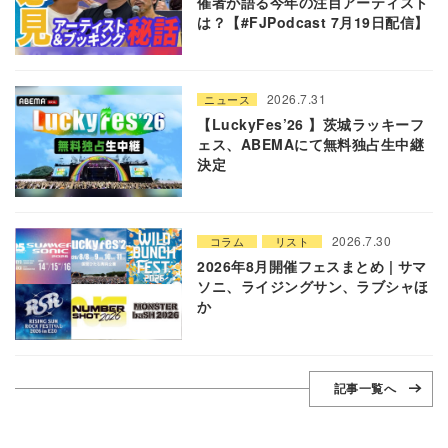
催者が語る今年の注目アーティスト
は？【#FJPodcast 7月19日配信】
2026.7.31
ニュース
【LuckyFes’26 】茨城ラッキーフ
ェス、ABEMAにて無料独占生中継
決定
2026.7.30
コラム
リスト
2026年8月開催フェスまとめ | サマ
ソニ、ライジングサン、ラブシャほ
か
記事一覧へ