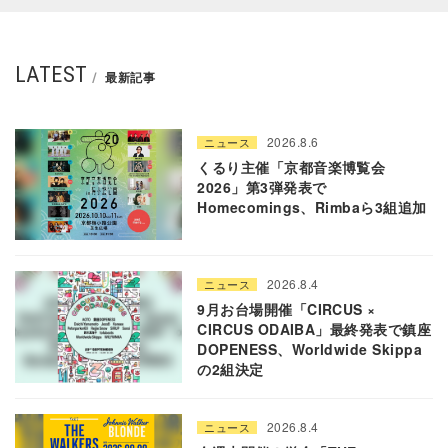
LATEST
最新記事
2026.8.6
ニュース
くるり主催「京都音楽博覧会
2026」第3弾発表で
Homecomings、Rimbaら3組追加
2026.8.4
ニュース
9月お台場開催「CIRCUS ×
CIRCUS ODAIBA」最終発表で鎮座
DOPENESS、Worldwide Skippa
の2組決定
2026.8.4
ニュース