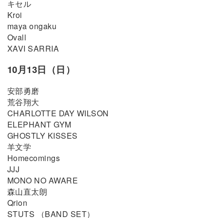
キセル
Kroi
maya ongaku
Ovall
XAVI SARRIA
10月13日（日）
安部勇磨
荒谷翔大
CHARLOTTE DAY WILSON
ELEPHANT GYM
GHOSTLY KISSES
羊文学
Homecomings
JJJ
MONO NO AWARE
森山直太朗
Qrion
STUTS （BAND SET）