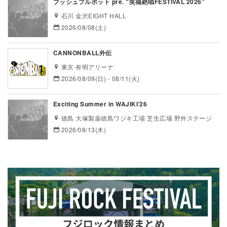
プッシュプルポット pre. “笑福絶唱FESTIVAL 2026”
石川 金沢EIGHT HALL
2026/08/08(土)
CANNONBALL外伝
東京 有明アリーナ
2026/08/09(日) - 08/11(火)
Exciting Summer in WAJIKI’26
徳島 大塚製薬徳島ワジキ工場 芝生広場 野外ステージ
2026/08/13(木)