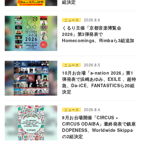
組決定
2026.8.6
ニュース
くるり主催「京都音楽博覧会
2026」第3弾発表で
Homecomings、Rimbaら3組追加
2026.8.5
ニュース
10月お台場「a-nation 2026」第1
弾発表で浜崎あゆみ、EXILE 、超特
急、Da-iCE、FANTASTICSら20組
決定
2026.8.4
ニュース
9月お台場開催「CIRCUS ×
CIRCUS ODAIBA」最終発表で鎮座
DOPENESS、Worldwide Skippa
の2組決定