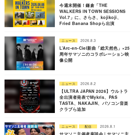
今週末開催！鎌倉「THE
WALKERS IN TOWN SESSIONS
Vol.7」に、さらさ、kojikoji、
Fried Banana Shopら出演
2026.8.3
ニュース
L’Arc-en-Ciel新曲「総天然色」×25
周年サマソニのコラボレーション映
像公開
2026.8.2
ニュース
【ULTRA JAPAN 2026】ウルトラ
全出演者発表でMykris、PAS
TASTA、NAKAJIN、パソコン音楽
クラブら追加
2026.8.1
ニュース
配信
サマソニ主催者座談会 | サマソニ主