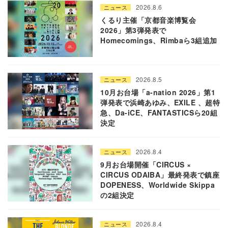
2026.8.6
ニュース
くるり主催「京都音楽博覧会
2026」第3弾発表で
Homecomings、Rimbaら3組追加
2026.8.5
ニュース
10月お台場「a-nation 2026」第1
弾発表で浜崎あゆみ、EXILE 、超特
急、Da-iCE、FANTASTICSら20組
決定
2026.8.4
ニュース
9月お台場開催「CIRCUS ×
CIRCUS ODAIBA」最終発表で鎮座
DOPENESS、Worldwide Skippa
の2組決定
2026.8.4
ニュース