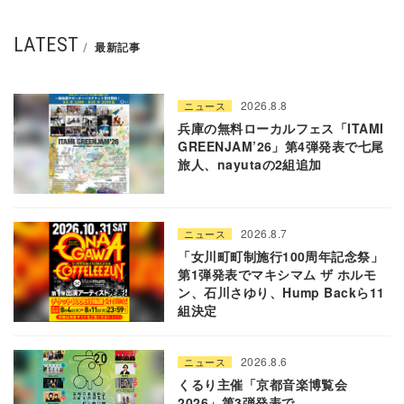
LATEST
最新記事
2026.8.8
ニュース
兵庫の無料ローカルフェス「ITAMI
GREENJAM’26」第4弾発表で七尾
旅人、nayutaの2組追加
2026.8.7
ニュース
「女川町町制施行100周年記念祭」
第1弾発表でマキシマム ザ ホルモ
ン、石川さゆり、Hump Backら11
組決定
2026.8.6
ニュース
くるり主催「京都音楽博覧会
2026」第3弾発表で