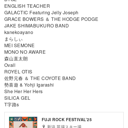
ENGLISH TEACHER
GALACTIC Featuring Jelly Joseph
GRACE BOWERS ＆ THE HODGE PODGE
JAKE SHIMABUKURO BAND
kanekoayano
まらしぃ
MEI SEMONE
MONO NO AWARE
森山直太朗
Ovall
ROYEL OTIS
佐野元春 ＆ THE COYOTE BAND
勢喜遊 & Yohji Igarashi
She Her Her Hers
SILICA GEL
T字路s
FUJI ROCK FESTIVAL’25
新潟 苗場スキー場