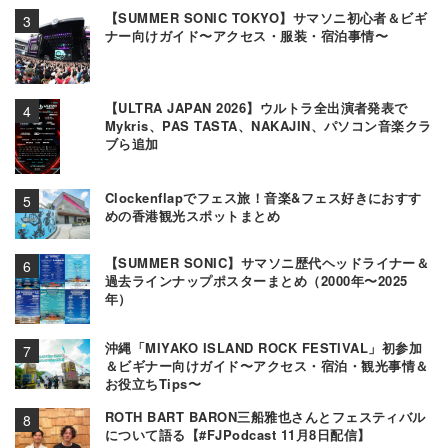
【SUMMER SONIC TOKYO】サマソニ初心者＆ビギ
ナー向けガイド〜アクセス・服装・宿泊事情〜
【ULTRA JAPAN 2026】ウルトラ全出演者発表で
Mykris、PAS TASTA、NAKAJIN、パソコン音楽クラ
ブら追加
Clockenflapでフェス旅！音楽&フェス好きにおすす
めの香港観光スポットまとめ
【SUMMER SONIC】サマソニ歴代ヘッドライナー＆
過去ラインナップポスターまとめ（2000年〜2025
年）
沖縄「MIYAKO ISLAND ROCK FESTIVAL」初参加
＆ビギナー向けガイド〜アクセス・宿泊・観光事情＆
お役立ちTips〜
ROTH BART BARON三船雅也さんとフェスティバル
について語る【#FJPodcast 11月8日配信】