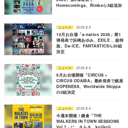
Homecomings、Rimbaら3組追加
2026.8.5
ニュース
10月お台場「a-nation 2026」第1
弾発表で浜崎あゆみ、EXILE 、超特
急、Da-iCE、FANTASTICSら20組
決定
2026.8.4
ニュース
9月お台場開催「CIRCUS ×
CIRCUS ODAIBA」最終発表で鎮座
DOPENESS、Worldwide Skippa
の2組決定
2026.8.4
ニュース
今週末開催！鎌倉「THE
WALKERS IN TOWN SESSIONS
Vol.7」に、さらさ、kojikoji、