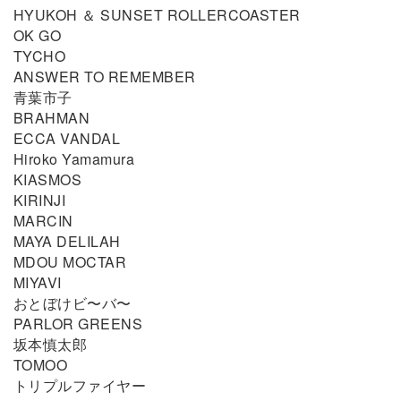
HYUKOH ＆ SUNSET ROLLERCOASTER
OK GO
TYCHO
ANSWER TO REMEMBER
青葉市子
BRAHMAN
ECCA VANDAL
Hiroko Yamamura
KIASMOS
KIRINJI
MARCIN
MAYA DELILAH
MDOU MOCTAR
MIYAVI
おとぼけビ〜バ〜
PARLOR GREENS
坂本慎太郎
TOMOO
トリプルファイヤー