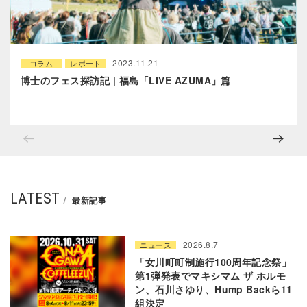
2023.11.21
コラム
レポート
博士のフェス探訪記 | 福島「LIVE AZUMA」篇
LATEST
最新記事
2026.8.7
ニュース
「女川町町制施行100周年記念祭」
第1弾発表でマキシマム ザ ホルモ
ン、石川さゆり、Hump Backら11
組決定