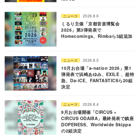
2026.8.6
ニュース
くるり主催「京都音楽博覧会
2026」第3弾発表で
Homecomings、Rimbaら3組追加
2026.8.5
ニュース
10月お台場「a-nation 2026」第1
弾発表で浜崎あゆみ、EXILE 、超特
急、Da-iCE、FANTASTICSら20組
決定
2026.8.4
ニュース
9月お台場開催「CIRCUS ×
CIRCUS ODAIBA」最終発表で鎮座
DOPENESS、Worldwide Skippa
の2組決定