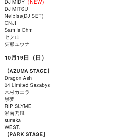
DJ MIDY
（NEW）
DJ MITSU
Neibiss(DJ SET)
ONJI
Sam is Ohm
セク山
矢部ユウナ
10月19日（日）
【AZUMA STAGE】
Dragon Ash
04 Limited Sazabys
木村カエラ
⿊夢
RIP SLYME
湘南乃風
sumika
WEST.
【PARK STAGE】