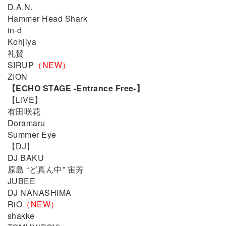
D.A.N.
Hammer Head Shark
in-d
Kohjiya
礼賛
SIRUP
（NEW）
ZION
【ECHO STAGE -Entrance Free-】
【LIVE】
有田咲花
Doramaru
Summer Eye
【DJ】
DJ BAKU
原島 “ど真ん中” 宙芳
JUBEE
DJ NANASHIMA
RiO
（NEW）
shakke