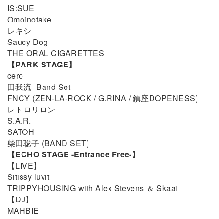
IS:SUE
Omoinotake
レキシ
Saucy Dog
THE ORAL CIGARETTES
【PARK STAGE】
cero
田我流 -Band Set
FNCY (ZEN-LA-ROCK / G.RINA / 鎮座DOPENESS)
レトロリロン
S.A.R.
SATOH
柴田聡子 (BAND SET)
【ECHO STAGE -Entrance Free-】
【LIVE】
Sitissy luvit
TRIPPYHOUSING with Alex Stevens ＆ Skaai
【DJ】
MAHBIE