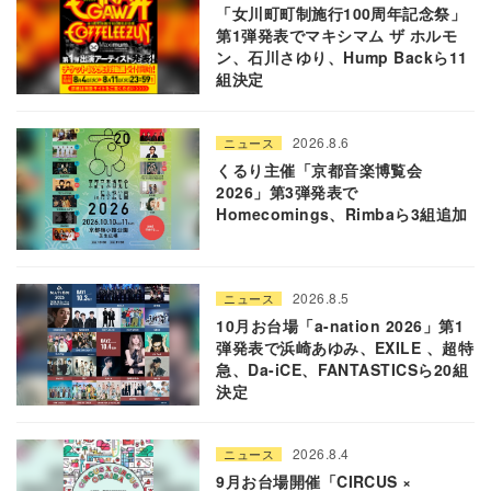
「女川町町制施行100周年記念祭」
第1弾発表でマキシマム ザ ホルモ
ン、石川さゆり、Hump Backら11
組決定
2026.8.6
ニュース
くるり主催「京都音楽博覧会
2026」第3弾発表で
Homecomings、Rimbaら3組追加
2026.8.5
ニュース
10月お台場「a-nation 2026」第1
弾発表で浜崎あゆみ、EXILE 、超特
急、Da-iCE、FANTASTICSら20組
決定
2026.8.4
ニュース
9月お台場開催「CIRCUS ×