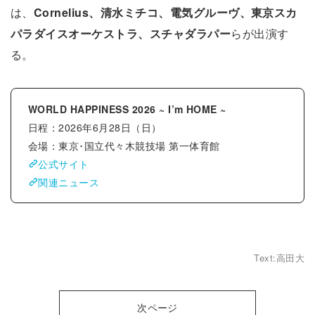
は、
Cornelius、清水ミチコ、電気グルーヴ、東京スカ
パラダイスオーケストラ、スチャダラパー
らが出演す
る。
WORLD HAPPINESS 2026 ~ I’m HOME ~
日程：2026年6⽉28⽇（⽇）
会場：東京･国⽴代々⽊競技場 第⼀体育館
公式サイト
関連ニュース
Text:高田大
次ページ