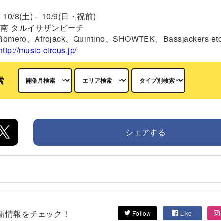
10/8(土) – 10/9(日・祝前)
泉南 タルイサザンビーチ
omero、Afrojack、Quintino、SHOWTEK、Bassjackers etc
http://music-circus.jp/
索
シェアする
して最新情報をチェック！
Follow
Like