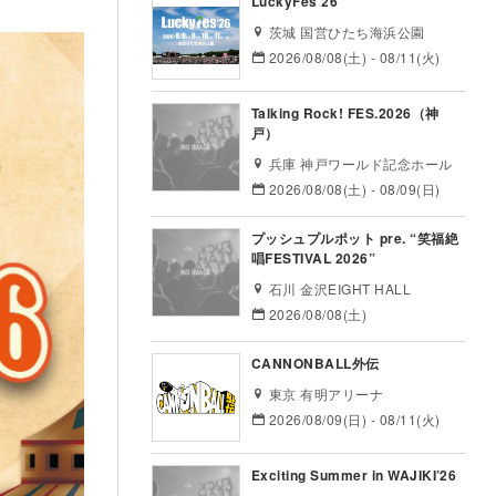
LuckyFes’26
茨城 国営ひたち海浜公園
2026/08/08(土) - 08/11(火)
Talking Rock! FES.2026（神
戸）
兵庫 神戸ワールド記念ホール
2026/08/08(土) - 08/09(日)
プッシュプルポット pre. “笑福絶
唱FESTIVAL 2026”
石川 金沢EIGHT HALL
2026/08/08(土)
CANNONBALL外伝
東京 有明アリーナ
2026/08/09(日) - 08/11(火)
Exciting Summer in WAJIKI’26