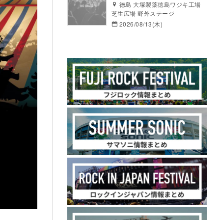
徳島 大塚製薬徳島ワジキ工場
芝生広場 野外ステージ
2026/08/13(木)