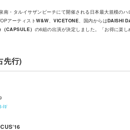
に、大阪泉南・タルイサザンビーチにて開催される日本最大規模の
外TOPアーティスト
W&W
、
VICETONE
、国内からは
DAISHI 
（CAPSULE）
の6組の出演が決定しました。「お得に楽し
占先行)
9
-lt/
RCUS‘16