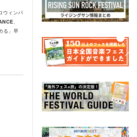
ハロウィンパ
DANCE
、
める」早