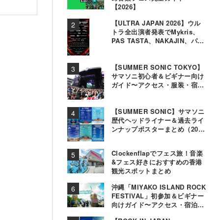
【2026】
【ULTRA JAPAN 2026】ウル
トラ全出演者発表でMykris、
PAS TASTA、NAKAJIN、パソ
コン音楽クラブら追加
【SUMMER SONIC TOKYO】
サマソニ初心者＆ビギナー向け
ガイド〜アクセス・服装・宿泊
事情〜
【SUMMER SONIC】サマソニ
歴代ヘッドライナー＆過去ライ
ンナップポスターまとめ（2000
年〜2025年）
Clockenflapでフェス旅！音楽
&フェス好きにおすすめの香港
観光スポットまとめ
沖縄「MIYAKO ISLAND ROCK
FESTIVAL」初参加＆ビギナー
向けガイド〜アクセス・宿泊・
観光事情＆お役立ちTips〜