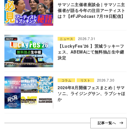
サマソニ主催者座談会 | サマソニ主
催者が語る今年の注目アーティスト
は？【#FJPodcast 7月19日配信】
2026.7.31
ニュース
【LuckyFes’26 】茨城ラッキーフ
ェス、ABEMAにて無料独占生中継
決定
2026.7.30
コラム
リスト
2026年8月開催フェスまとめ | サマ
ソニ、ライジングサン、ラブシャほ
か
記事一覧へ