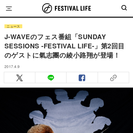
Skip
to
content
ニュース
J-WAVEのフェス番組「SUNDAY
SESSIONS -FESTIVAL LIFE-」第2回目
のゲストに氣志團の綾小路翔が登場！
2017.4.9