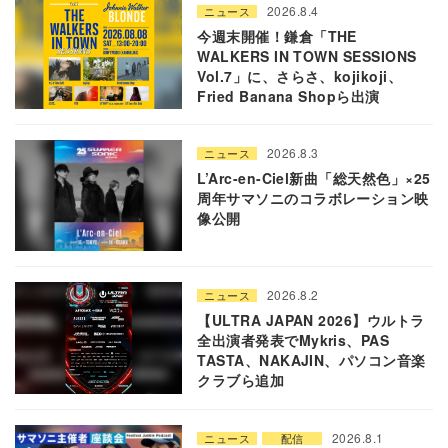
2026.8.4
ニュース
今週末開催！鎌倉「THE
WALKERS IN TOWN SESSIONS
Vol.7」に、さらさ、kojikoji、
Fried Banana Shopら出演
2026.8.3
ニュース
L’Arc-en-Ciel新曲「総天然色」×25
周年サマソニのコラボレーション映
像公開
2026.8.2
ニュース
【ULTRA JAPAN 2026】ウルトラ
全出演者発表でMykris、PAS
TASTA、NAKAJIN、パソコン音楽
クラブら追加
2026.8.1
ニュース
配信