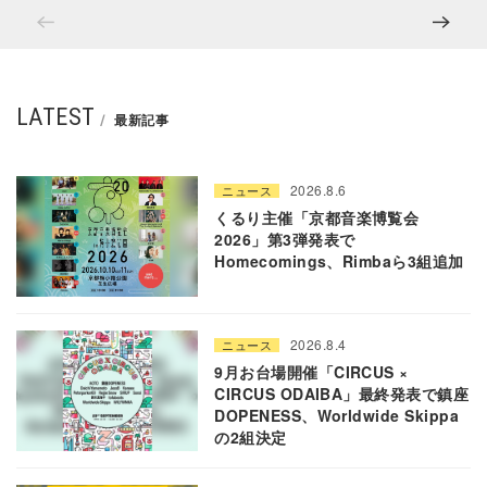
LATEST
最新記事
2026.8.6
ニュース
くるり主催「京都音楽博覧会
2026」第3弾発表で
Homecomings、Rimbaら3組追加
2026.8.4
ニュース
9月お台場開催「CIRCUS ×
CIRCUS ODAIBA」最終発表で鎮座
DOPENESS、Worldwide Skippa
の2組決定