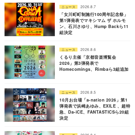
2026.8.7
ニュース
「女川町町制施行100周年記念祭」
第1弾発表でマキシマム ザ ホルモ
ン、石川さゆり、Hump Backら11
組決定
2026.8.6
ニュース
くるり主催「京都音楽博覧会
2026」第3弾発表で
Homecomings、Rimbaら3組追加
2026.8.5
ニュース
10月お台場「a-nation 2026」第1
弾発表で浜崎あゆみ、EXILE 、超特
急、Da-iCE、FANTASTICSら20組
決定
2026.8.4