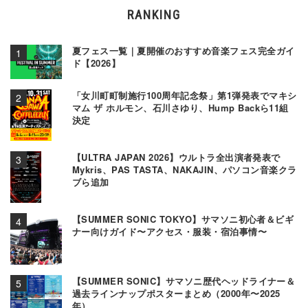
RANKING
夏フェス一覧｜夏開催のおすすめ音楽フェス完全ガイ
ド【2026】
「女川町町制施行100周年記念祭」第1弾発表でマキシ
マム ザ ホルモン、石川さゆり、Hump Backら11組
決定
【ULTRA JAPAN 2026】ウルトラ全出演者発表で
Mykris、PAS TASTA、NAKAJIN、パソコン音楽クラ
ブら追加
【SUMMER SONIC TOKYO】サマソニ初心者＆ビギ
ナー向けガイド〜アクセス・服装・宿泊事情〜
【SUMMER SONIC】サマソニ歴代ヘッドライナー＆
過去ラインナップポスターまとめ（2000年〜2025
年）