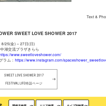
Text & Pho
OWER SWEET LOVE SHOWER 2017
/25(金) – 27日(日)
中湖交流プラザきらら
https://www.sweetloveshower.com/
グラム：
https://www.instagram.com/spaceshower_sweetlov
SWEET LOVE SHOWER 2017
FESTIVAL LIFE特設ページ
索