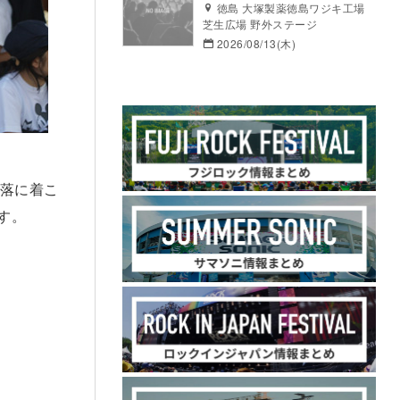
徳島 大塚製薬徳島ワジキ工場
芝生広場 野外ステージ
2026/08/13(木)
お洒落に着こ
す。