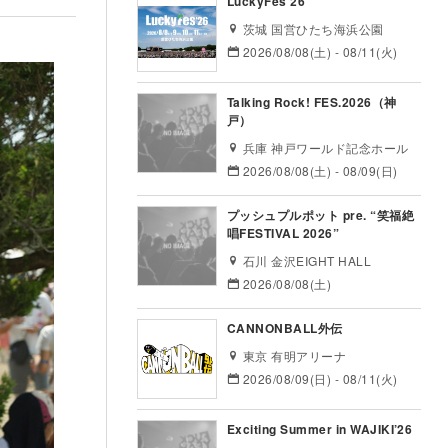
LuckyFes’26
茨城 国営ひたち海浜公園
2026/08/08(土) - 08/11(火)
Talking Rock! FES.2026（神
戸）
兵庫 神戸ワールド記念ホール
2026/08/08(土) - 08/09(日)
プッシュプルポット pre. “笑福絶
唱FESTIVAL 2026”
石川 金沢EIGHT HALL
2026/08/08(土)
CANNONBALL外伝
東京 有明アリーナ
2026/08/09(日) - 08/11(火)
Exciting Summer in WAJIKI’26