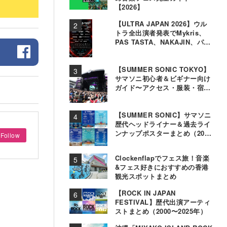
【2026】
【ULTRA JAPAN 2026】ウル
トラ全出演者発表でMykris、
PAS TASTA、NAKAJIN、パソ
コン音楽クラブら追加
【SUMMER SONIC TOKYO】
サマソニ初心者＆ビギナー向け
ガイド〜アクセス・服装・宿泊
事情〜
【SUMMER SONIC】サマソニ
歴代ヘッドライナー＆過去ライ
ンナップポスターまとめ（2000
Follow
年〜2025年）
Clockenflapでフェス旅！音楽
&フェス好きにおすすめの香港
観光スポットまとめ
【ROCK IN JAPAN
FESTIVAL】歴代出演アーティ
ストまとめ（2000〜2025年）