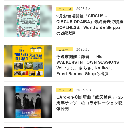
2026.8.4
ニュース
9月お台場開催「CIRCUS ×
CIRCUS ODAIBA」最終発表で鎮座
DOPENESS、Worldwide Skippa
の2組決定
2026.8.4
ニュース
今週末開催！鎌倉「THE
WALKERS IN TOWN SESSIONS
Vol.7」に、さらさ、kojikoji、
Fried Banana Shopら出演
2026.8.3
ニュース
L’Arc-en-Ciel新曲「総天然色」×25
周年サマソニのコラボレーション映
像公開