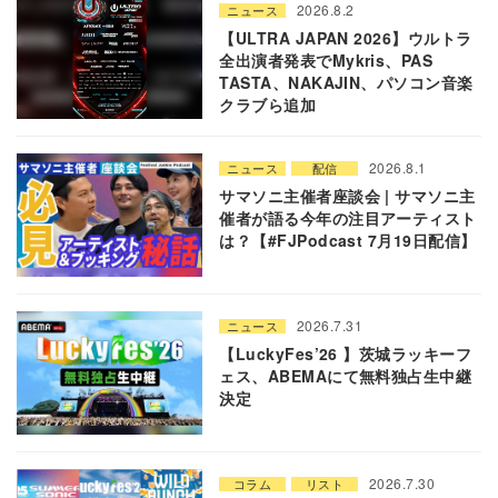
2026.8.2
ニュース
【ULTRA JAPAN 2026】ウルトラ
全出演者発表でMykris、PAS
TASTA、NAKAJIN、パソコン音楽
クラブら追加
2026.8.1
ニュース
配信
サマソニ主催者座談会 | サマソニ主
催者が語る今年の注目アーティスト
は？【#FJPodcast 7月19日配信】
2026.7.31
ニュース
【LuckyFes’26 】茨城ラッキーフ
ェス、ABEMAにて無料独占生中継
決定
2026.7.30
コラム
リスト