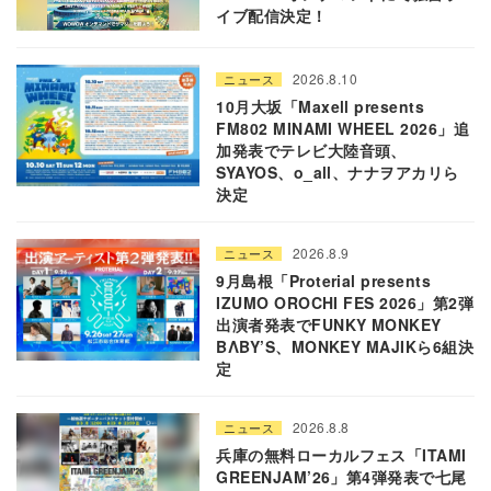
イブ配信決定！
2026.8.10
ニュース
10月大坂「Maxell presents
FM802 MINAMI WHEEL 2026」追
加発表でテレビ大陸音頭、
SYAYOS、o_all、ナナヲアカリら
決定
2026.8.9
ニュース
9月島根「Proterial presents
IZUMO OROCHI FES 2026」第2弾
出演者発表でFUNKY MONKEY
BΛBY’S、MONKEY MAJIKら6組決
定
2026.8.8
ニュース
兵庫の無料ローカルフェス「ITAMI
GREENJAM’26」第4弾発表で七尾