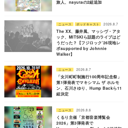
旅人、nayutaの2組追加
2026.8.7
ニュース
ポッドキャスト
The XX、藤井風、マッシヴ・アタ
ック、MITSKIら話題のライブはど
うだった？【フジロック’26現地レ
ポsupported by Johnnie
Walker】
2026.8.7
ニュース
「女川町町制施行100周年記念祭」
第1弾発表でマキシマム ザ ホルモ
ン、石川さゆり、Hump Backら11
組決定
2026.8.6
ニュース
くるり主催「京都音楽博覧会
2026」第3弾発表で