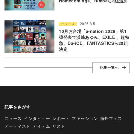
Homecomings、Rimbaら3組追加
2026.8.5
ニュース
10月お台場「a-nation 2026」第1
弾発表で浜崎あゆみ、EXILE 、超特
急、Da-iCE、FANTASTICSら20組
決定
記事一覧へ
記事をさがす
ニュース
インタビュー
レポート
ファッション
海外フェス
アーティスト
アイテム
リスト