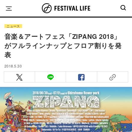
Skip
to
content
ニュース
音楽＆アートフェス「ZIPANG 2018」
がフルラインナップとフロア割りを発
表
2018.5.30