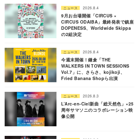
2026.8.4
ニュース
9月お台場開催「CIRCUS ×
CIRCUS ODAIBA」最終発表で鎮座
DOPENESS、Worldwide Skippa
の2組決定
2026.8.4
ニュース
今週末開催！鎌倉「THE
WALKERS IN TOWN SESSIONS
Vol.7」に、さらさ、kojikoji、
Fried Banana Shopら出演
2026.8.3
ニュース
L’Arc-en-Ciel新曲「総天然色」×25
周年サマソニのコラボレーション映
像公開