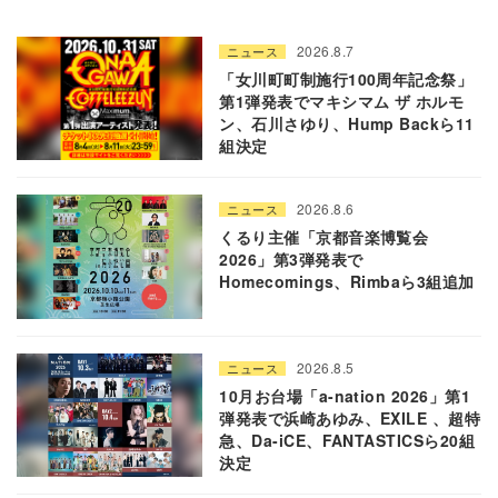
2026.8.7
ニュース
「女川町町制施行100周年記念祭」
第1弾発表でマキシマム ザ ホルモ
ン、石川さゆり、Hump Backら11
組決定
2026.8.6
ニュース
くるり主催「京都音楽博覧会
2026」第3弾発表で
Homecomings、Rimbaら3組追加
2026.8.5
ニュース
10月お台場「a-nation 2026」第1
弾発表で浜崎あゆみ、EXILE 、超特
急、Da-iCE、FANTASTICSら20組
決定