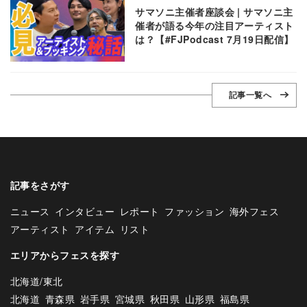
サマソニ主催者座談会 | サマソニ主
催者が語る今年の注目アーティスト
は？【#FJPodcast 7月19日配信】
記事一覧へ
記事をさがす
ニュース
インタビュー
レポート
ファッション
海外フェス
アーティスト
アイテム
リスト
エリアからフェスを探す
北海道/東北
北海道
青森県
岩手県
宮城県
秋田県
山形県
福島県