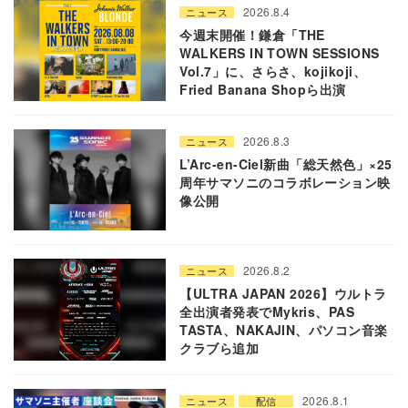
2026.8.4
ニュース
今週末開催！鎌倉「THE
WALKERS IN TOWN SESSIONS
Vol.7」に、さらさ、kojikoji、
Fried Banana Shopら出演
2026.8.3
ニュース
L’Arc-en-Ciel新曲「総天然色」×25
周年サマソニのコラボレーション映
像公開
2026.8.2
ニュース
【ULTRA JAPAN 2026】ウルトラ
全出演者発表でMykris、PAS
TASTA、NAKAJIN、パソコン音楽
クラブら追加
2026.8.1
ニュース
配信