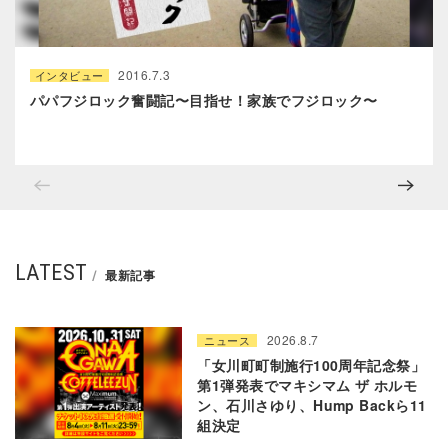
2016.7.3
インタビュー
パパフジロック奮闘記〜目指せ！家族でフジロック〜
LATEST
最新記事
2026.8.7
ニュース
「女川町町制施行100周年記念祭」
第1弾発表でマキシマム ザ ホルモ
ン、石川さゆり、Hump Backら11
組決定