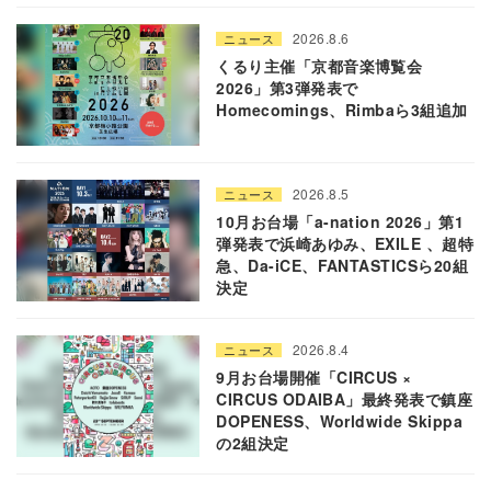
2026.8.6
ニュース
くるり主催「京都音楽博覧会
2026」第3弾発表で
Homecomings、Rimbaら3組追加
2026.8.5
ニュース
10月お台場「a-nation 2026」第1
弾発表で浜崎あゆみ、EXILE 、超特
急、Da-iCE、FANTASTICSら20組
決定
2026.8.4
ニュース
9月お台場開催「CIRCUS ×
CIRCUS ODAIBA」最終発表で鎮座
DOPENESS、Worldwide Skippa
の2組決定