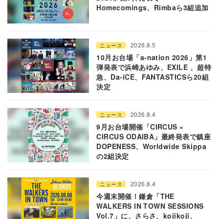
Homecomings、Rimbaら3組追加
2026.8.5
ニュース
10月お台場「a-nation 2026」第1
弾発表で浜崎あゆみ、EXILE 、超特
急、Da-iCE、FANTASTICSら20組
決定
2026.8.4
ニュース
9月お台場開催「CIRCUS ×
CIRCUS ODAIBA」最終発表で鎮座
DOPENESS、Worldwide Skippa
の2組決定
2026.8.4
ニュース
今週末開催！鎌倉「THE
WALKERS IN TOWN SESSIONS
Vol.7」に、さらさ、kojikoji、