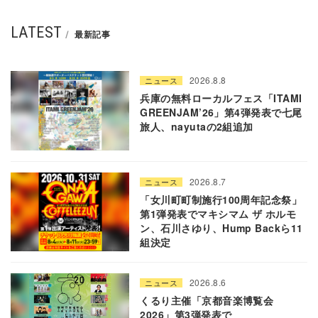
LATEST
最新記事
2026.8.8
ニュース
兵庫の無料ローカルフェス「ITAMI
GREENJAM’26」第4弾発表で七尾
旅人、nayutaの2組追加
2026.8.7
ニュース
「女川町町制施行100周年記念祭」
第1弾発表でマキシマム ザ ホルモ
ン、石川さゆり、Hump Backら11
組決定
2026.8.6
ニュース
くるり主催「京都音楽博覧会
2026」第3弾発表で