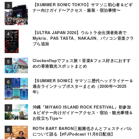
【SUMMER SONIC TOKYO】サマソニ初心者＆ビギ
ナー向けガイド〜アクセス・服装・宿泊事情〜
【ULTRA JAPAN 2026】ウルトラ全出演者発表で
Mykris、PAS TASTA、NAKAJIN、パソコン音楽クラ
ブら追加
Clockenflapでフェス旅！音楽&フェス好きにおすす
めの香港観光スポットまとめ
【SUMMER SONIC】サマソニ歴代ヘッドライナー＆
過去ラインナップポスターまとめ（2000年〜2025
年）
沖縄「MIYAKO ISLAND ROCK FESTIVAL」初参加
＆ビギナー向けガイド〜アクセス・宿泊・観光事情＆
お役立ちTips〜
ROTH BART BARON三船雅也さんとフェスティバル
について語る【#FJPodcast 11月8日配信】