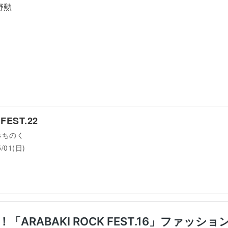
高野勲
FEST.22
みちのく
5/01(日)