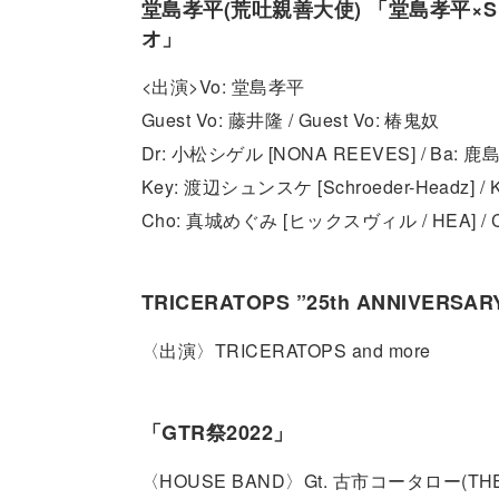
堂島孝平(荒吐親善大使) 「堂島孝平×SLE
オ」
<出演>Vo: 堂島孝平
Guest Vo: 藤井隆 / Guest Vo: 椿鬼奴
Dr: 小松シゲル [NONA REEVES] / Ba: 鹿
Key: 渡辺シュンスケ [Schroeder-Headz] / Ke
Cho: 真城めぐみ [ヒックスヴィル / HEA] / C
TRICERATOPS ”25th ANNIVERSAR
〈出演〉TRICERATOPS and more
「GTR祭2022」
〈HOUSE BAND〉Gt. 古市コータロー(THE