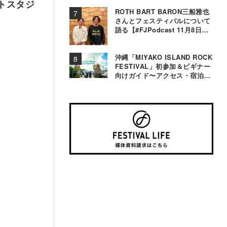
ットスタジ
ROTH BART BARON三船雅也
さんとフェスティバルについて
語る【#FJPodcast 11月8日配
信】
沖縄「MIYAKO ISLAND ROCK
FESTIVAL」初参加＆ビギナー
向けガイド〜アクセス・宿泊・
観光事情＆お役立ちTips〜
”