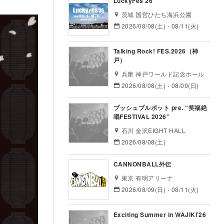
LuckyFes’26
茨城 国営ひたち海浜公園
2026/08/08(土) - 08/11(火)
Talking Rock! FES.2026（神
戸）
兵庫 神戸ワールド記念ホール
2026/08/08(土) - 08/09(日)
プッシュプルポット pre. “笑福絶
唱FESTIVAL 2026”
石川 金沢EIGHT HALL
2026/08/08(土)
CANNONBALL外伝
東京 有明アリーナ
2026/08/09(日) - 08/11(火)
Exciting Summer in WAJIKI’26