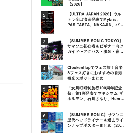
【2026】
【ULTRA JAPAN 2026】ウル
トラ全出演者発表でMykris、
PAS TASTA、NAKAJIN、パソ
コン音楽クラブら追加
【SUMMER SONIC TOKYO】
サマソニ初心者＆ビギナー向け
ガイド〜アクセス・服装・宿泊
事情〜
Clockenflapでフェス旅！音楽
&フェス好きにおすすめの香港
観光スポットまとめ
「女川町町制施行100周年記念
祭」第1弾発表でマキシマム ザ
ホルモン、石川さゆり、Hump
Backら11組決定
【SUMMER SONIC】サマソニ
歴代ヘッドライナー＆過去ライ
ンナップポスターまとめ（2000
年〜2025年）