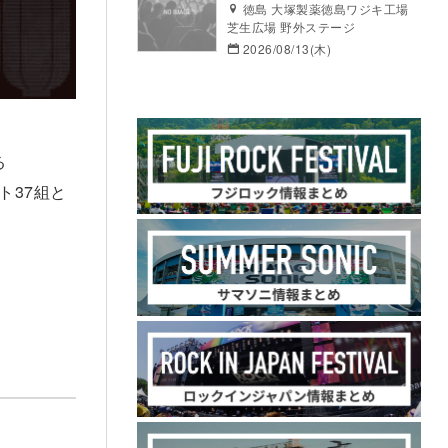
徳島 大塚製薬徳島ワジキ工場
芝生広場 野外ステージ
2026/08/13(木)
る
ト37組と