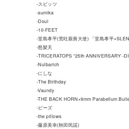
-スピッツ
-sumika
-Doul
-10-FEET
-堂島孝平(荒吐親善大使) 「堂島孝平×SLEND
-怒髪天
-TRICERATOPS ”25th ANNIVERSARY -D
-Nulbarich
-にしな
-The Birthday
-Vaundy
-THE BACK HORN×9mm Parabellum B
-ピーズ
-the pillows
-藤原美幸(秋田民謡)