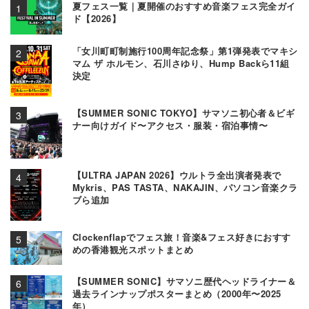
夏フェス一覧｜夏開催のおすすめ音楽フェス完全ガイ
ド【2026】
「女川町町制施行100周年記念祭」第1弾発表でマキシ
マム ザ ホルモン、石川さゆり、Hump Backら11組
決定
【SUMMER SONIC TOKYO】サマソニ初心者＆ビギ
ナー向けガイド〜アクセス・服装・宿泊事情〜
【ULTRA JAPAN 2026】ウルトラ全出演者発表で
Mykris、PAS TASTA、NAKAJIN、パソコン音楽クラ
ブら追加
Clockenflapでフェス旅！音楽&フェス好きにおすす
めの香港観光スポットまとめ
【SUMMER SONIC】サマソニ歴代ヘッドライナー＆
過去ラインナップポスターまとめ（2000年〜2025
年）