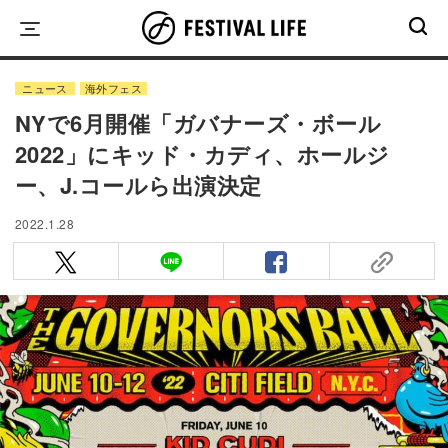
Skip
to
content
ニュース
海外フェス
NYで6月開催「ガバナーズ・ボール
2022」にキッド・カディ、ホールジ
ー、J.コールら出演決定
2022.1.28