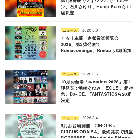
第1弾発表でマキシマム ザ ホルモ
ン、石川さゆり、Hump Backら11
組決定
2026.8.6
ニュース
くるり主催「京都音楽博覧会
2026」第3弾発表で
Homecomings、Rimbaら3組追加
2026.8.5
ニュース
10月お台場「a-nation 2026」第1
弾発表で浜崎あゆみ、EXILE 、超特
急、Da-iCE、FANTASTICSら20組
決定
2026.8.4
ニュース
9月お台場開催「CIRCUS ×
CIRCUS ODAIBA」最終発表で鎮座
DOPENESS、Worldwide Skippa