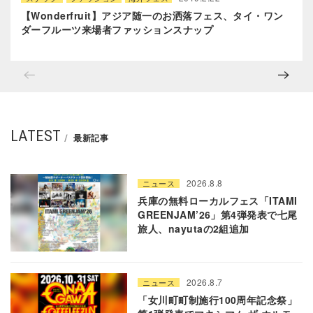
【Wonderfruit】アジア随一のお洒落フェス、タイ・ワン
ダーフルーツ来場者ファッションスナップ
LATEST
最新記事
2026.8.8
ニュース
兵庫の無料ローカルフェス「ITAMI
GREENJAM’26」第4弾発表で七尾
旅人、nayutaの2組追加
2026.8.7
ニュース
「女川町町制施行100周年記念祭」