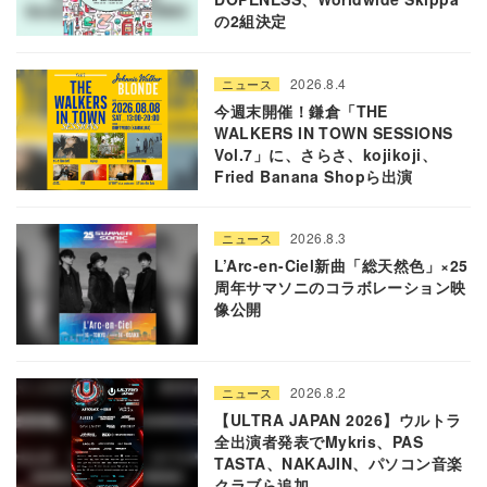
の2組決定
2026.8.4
ニュース
今週末開催！鎌倉「THE
WALKERS IN TOWN SESSIONS
Vol.7」に、さらさ、kojikoji、
Fried Banana Shopら出演
2026.8.3
ニュース
L’Arc-en-Ciel新曲「総天然色」×25
周年サマソニのコラボレーション映
像公開
2026.8.2
ニュース
【ULTRA JAPAN 2026】ウルトラ
全出演者発表でMykris、PAS
TASTA、NAKAJIN、パソコン音楽
クラブら追加