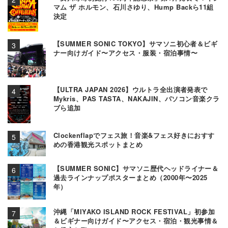
マム ザ ホルモン、石川さゆり、Hump Backら11組
決定
【SUMMER SONIC TOKYO】サマソニ初心者＆ビギ
ナー向けガイド〜アクセス・服装・宿泊事情〜
【ULTRA JAPAN 2026】ウルトラ全出演者発表で
Mykris、PAS TASTA、NAKAJIN、パソコン音楽クラ
ブら追加
Clockenflapでフェス旅！音楽&フェス好きにおすす
めの香港観光スポットまとめ
【SUMMER SONIC】サマソニ歴代ヘッドライナー＆
過去ラインナップポスターまとめ（2000年〜2025
年）
沖縄「MIYAKO ISLAND ROCK FESTIVAL」初参加
＆ビギナー向けガイド〜アクセス・宿泊・観光事情＆