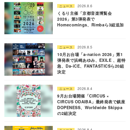
2026.8.6
ニュース
くるり主催「京都音楽博覧会
2026」第3弾発表で
Homecomings、Rimbaら3組追加
2026.8.5
ニュース
10月お台場「a-nation 2026」第1
弾発表で浜崎あゆみ、EXILE 、超特
急、Da-iCE、FANTASTICSら20組
決定
2026.8.4
ニュース
9月お台場開催「CIRCUS ×
CIRCUS ODAIBA」最終発表で鎮座
DOPENESS、Worldwide Skippa
の2組決定
2026.8.4
ニュース