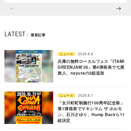
LATEST
最新記事
2026.8.8
ニュース
兵庫の無料ローカルフェス「ITAMI
GREENJAM’26」第4弾発表で七尾
旅人、nayutaの2組追加
2026.8.7
ニュース
「女川町町制施行100周年記念祭」
第1弾発表でマキシマム ザ ホルモ
ン、石川さゆり、Hump Backら11
組決定