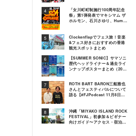
「女川町町制施行100周年記念
祭」第1弾発表でマキシマム ザ
ホルモン、石川さゆり、Hump
Backら11組決定
Clockenflapでフェス旅！音楽
&フェス好きにおすすめの香港
観光スポットまとめ
【SUMMER SONIC】サマソニ
歴代ヘッドライナー＆過去ライ
ンナップポスターまとめ（2000
年〜2025年）
ROTH BART BARON三船雅也
さんとフェスティバルについて
語る【#FJPodcast 11月8日配
信】
沖縄「MIYAKO ISLAND ROCK
FESTIVAL」初参加＆ビギナー
向けガイド〜アクセス・宿泊・
観光事情＆お役立ちTips〜