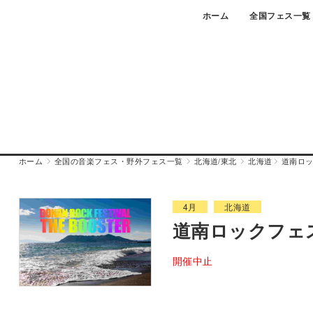
Skip
ホーム
全国フェス一覧
to
content
ホーム
全国の音楽フェス・野外フェス一覧
北海道/東北
北海道
道南ロッ
4月
北海道
道南ロックフェステ
開催中止