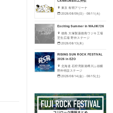
CANNONBALL外伝
東京 有明アリーナ
2026/08/09(日) - 08/11(火)
Exciting Summer in WAJIKI’26
徳島 大塚製薬徳島ワジキ工場
芝生広場 野外ステージ
2026/08/13(木)
RISING SUN ROCK FESTIVAL
2026 in EZO
北海道 石狩湾新港樽川ふ頭横
野外特設ステージ
2026/08/14(金) - 08/15(土)