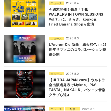
2026.8.4
ニュース
今週末開催！鎌倉「THE
WALKERS IN TOWN SESSIONS
Vol.7」に、さらさ、kojikoji、
Fried Banana Shopら出演
2026.8.3
ニュース
L’Arc-en-Ciel新曲「総天然色」×25
周年サマソニのコラボレーション映
像公開
2026.8.2
ニュース
【ULTRA JAPAN 2026】ウルトラ
全出演者発表でMykris、PAS
TASTA、NAKAJIN、パソコン音楽
クラブら追加
2026.8.1
ニュース
配信