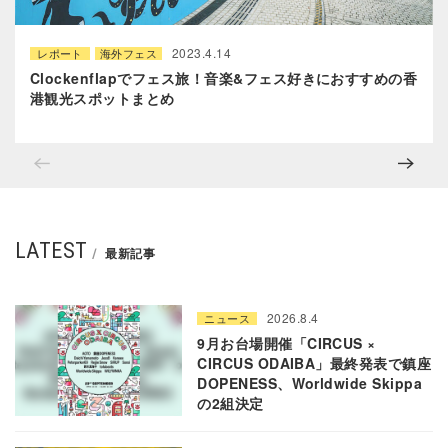
2023.4.14
レポート
海外フェス
Clockenflapでフェス旅！音楽&フェス好きにおすすめの香
港観光スポットまとめ
LATEST
最新記事
2026.8.4
ニュース
9月お台場開催「CIRCUS ×
CIRCUS ODAIBA」最終発表で鎮座
DOPENESS、Worldwide Skippa
の2組決定