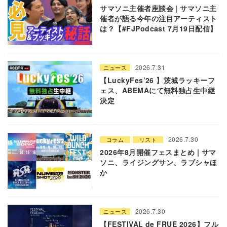
サマソニ主催者座談会 | サマソニ主
催者が語る今年の注目アーティスト
は？【#FJPodcast 7月19日配信】
2026.7.31
ニュース
【LuckyFes’26 】茨城ラッキーフ
ェス、ABEMAにて無料独占生中継
決定
2026.7.30
コラム
リスト
2026年8月開催フェスまとめ | サマ
ソニ、ライジングサン、ラブシャほ
か
2026.7.30
ニュース
【FESTIVAL de FRUE 2026】フル