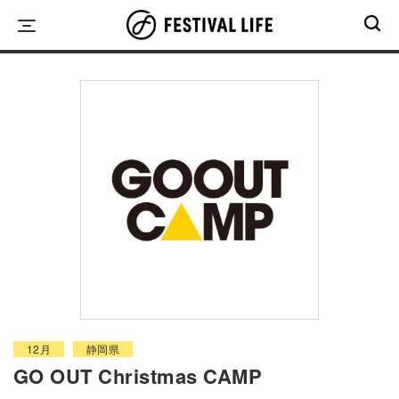
Skip
to
content
12月
静岡県
GO OUT Christmas CAMP