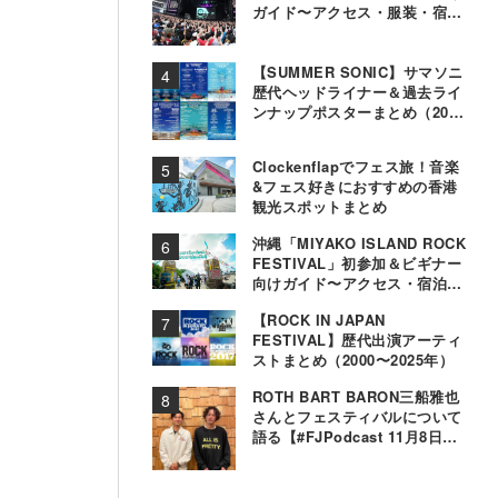
ガイド〜アクセス・服装・宿泊
事情〜
【SUMMER SONIC】サマソニ
歴代ヘッドライナー＆過去ライ
ンナップポスターまとめ（2000
年〜2025年）
Clockenflapでフェス旅！音楽
&フェス好きにおすすめの香港
観光スポットまとめ
沖縄「MIYAKO ISLAND ROCK
FESTIVAL」初参加＆ビギナー
向けガイド〜アクセス・宿泊・
観光事情＆お役立ちTips〜
【ROCK IN JAPAN
FESTIVAL】歴代出演アーティ
ストまとめ（2000〜2025年）
ROTH BART BARON三船雅也
さんとフェスティバルについて
語る【#FJPodcast 11月8日配
信】