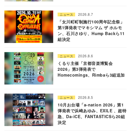
2026.8.7
ニュース
「女川町町制施行100周年記念祭」
第1弾発表でマキシマム ザ ホルモ
ン、石川さゆり、Hump Backら11
組決定
2026.8.6
ニュース
くるり主催「京都音楽博覧会
2026」第3弾発表で
Homecomings、Rimbaら3組追加
2026.8.5
ニュース
10月お台場「a-nation 2026」第1
弾発表で浜崎あゆみ、EXILE 、超特
急、Da-iCE、FANTASTICSら20組
決定