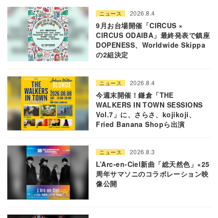
2026.8.4
ニュース
9月お台場開催「CIRCUS ×
CIRCUS ODAIBA」最終発表で鎮座
DOPENESS、Worldwide Skippa
の2組決定
2026.8.4
ニュース
今週末開催！鎌倉「THE
WALKERS IN TOWN SESSIONS
Vol.7」に、さらさ、kojikoji、
Fried Banana Shopら出演
2026.8.3
ニュース
L’Arc-en-Ciel新曲「総天然色」×25
周年サマソニのコラボレーション映
像公開