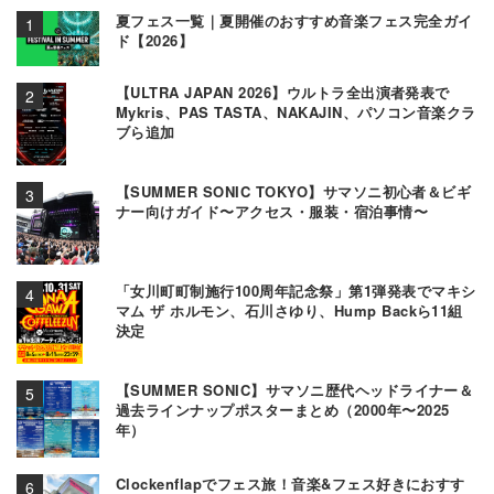
夏フェス一覧｜夏開催のおすすめ音楽フェス完全ガイ
ド【2026】
【ULTRA JAPAN 2026】ウルトラ全出演者発表で
Mykris、PAS TASTA、NAKAJIN、パソコン音楽クラ
ブら追加
【SUMMER SONIC TOKYO】サマソニ初心者＆ビギ
ナー向けガイド〜アクセス・服装・宿泊事情〜
「女川町町制施行100周年記念祭」第1弾発表でマキシ
マム ザ ホルモン、石川さゆり、Hump Backら11組
決定
【SUMMER SONIC】サマソニ歴代ヘッドライナー＆
過去ラインナップポスターまとめ（2000年〜2025
年）
Clockenflapでフェス旅！音楽&フェス好きにおすす