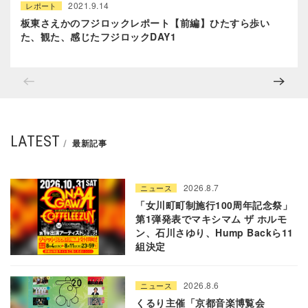
2021.9.14
レポート
板東さえかのフジロックレポート【前編】ひたすら歩い
た、観た、感じたフジロックDAY1
LATEST
最新記事
2026.8.7
ニュース
「女川町町制施行100周年記念祭」
第1弾発表でマキシマム ザ ホルモ
ン、石川さゆり、Hump Backら11
組決定
2026.8.6
ニュース
くるり主催「京都音楽博覧会