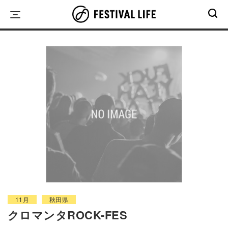
Skip
to
content
11月
秋田県
クロマンタROCK-FES