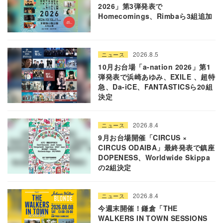
2026」第3弾発表で
Homecomings、Rimbaら3組追加
2026.8.5
ニュース
10月お台場「a-nation 2026」第1
弾発表で浜崎あゆみ、EXILE 、超特
急、Da-iCE、FANTASTICSら20組
決定
2026.8.4
ニュース
9月お台場開催「CIRCUS ×
CIRCUS ODAIBA」最終発表で鎮座
DOPENESS、Worldwide Skippa
の2組決定
2026.8.4
ニュース
今週末開催！鎌倉「THE
WALKERS IN TOWN SESSIONS