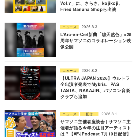
Vol.7」に、さらさ、kojikoji、
Fried Banana Shopら出演
2026.8.3
ニュース
L’Arc-en-Ciel新曲「総天然色」×25
周年サマソニのコラボレーション映
像公開
2026.8.2
ニュース
【ULTRA JAPAN 2026】ウルトラ
全出演者発表でMykris、PAS
TASTA、NAKAJIN、パソコン音楽
クラブら追加
2026.8.1
ニュース
配信
サマソニ主催者座談会 | サマソニ主
催者が語る今年の注目アーティスト
は？【#FJPodcast 7月19日配信】