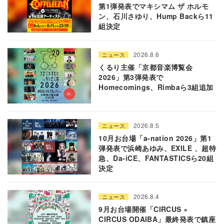
第1弾発表でマキシマム ザ ホルモ
ン、石川さゆり、Hump Backら11
組決定
2026.8.6
ニュース
くるり主催「京都音楽博覧会
2026」第3弾発表で
Homecomings、Rimbaら3組追加
2026.8.5
ニュース
10月お台場「a-nation 2026」第1
弾発表で浜崎あゆみ、EXILE 、超特
急、Da-iCE、FANTASTICSら20組
決定
2026.8.4
ニュース
9月お台場開催「CIRCUS ×
CIRCUS ODAIBA」最終発表で鎮座