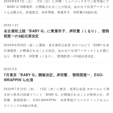
2024年6月1日（土）・2日（日）に沖縄・ミュージックタウン音市場にて
「BABY Q 沖縄場所」が開催されることが決定。あわせて出演アーティス
トも公開され、折坂悠太、向井秀徳、青葉市子、岸田繁の4組出演。
2024.1.21
名古屋初上陸「BABY Q」に青葉市子、岸田繁（くるり）、曽我
部恵一の3組出演決定
2024年3月29日（金）に愛知・名古屋市公会堂 大ホールにて「BABY Q 名
古屋場所」が開催されることが決定。あわせて出演アーティストも公開と
なり、青葉市子、岸田繁（くるり）、曽我部恵一の3組出演決定。
2023.5.9
7月東京「BABY Q」開催決定。岸田繁 、曽我部恵一、EGO-
WRAPPIN’ら出演
2023年7月12日（水）・13日（木）に東京・浅草公会堂 大ホールにて弾
き語り形式の回遊イベント「BABY Q」が開催されることが発表され、岸
田繁、曽我部恵一、EGO-WRAPPIN’、向井秀徳アコースティック＆エレ
クトリックの4組が決定。