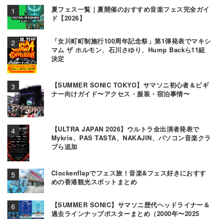
夏フェス一覧｜夏開催のおすすめ音楽フェス完全ガイ
ド【2026】
「女川町町制施行100周年記念祭」第1弾発表でマキシ
マム ザ ホルモン、石川さゆり、Hump Backら11組
決定
【SUMMER SONIC TOKYO】サマソニ初心者＆ビギ
ナー向けガイド〜アクセス・服装・宿泊事情〜
【ULTRA JAPAN 2026】ウルトラ全出演者発表で
Mykris、PAS TASTA、NAKAJIN、パソコン音楽クラ
ブら追加
Clockenflapでフェス旅！音楽&フェス好きにおすす
めの香港観光スポットまとめ
【SUMMER SONIC】サマソニ歴代ヘッドライナー＆
過去ラインナップポスターまとめ（2000年〜2025