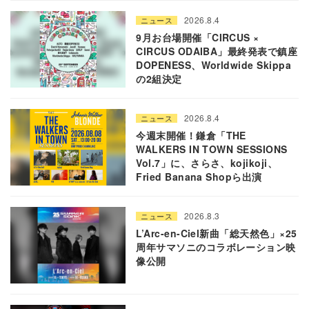
2026.8.4
ニュース
9月お台場開催「CIRCUS ×
CIRCUS ODAIBA」最終発表で鎮座
DOPENESS、Worldwide Skippa
の2組決定
2026.8.4
ニュース
今週末開催！鎌倉「THE
WALKERS IN TOWN SESSIONS
Vol.7」に、さらさ、kojikoji、
Fried Banana Shopら出演
2026.8.3
ニュース
L’Arc-en-Ciel新曲「総天然色」×25
周年サマソニのコラボレーション映
像公開