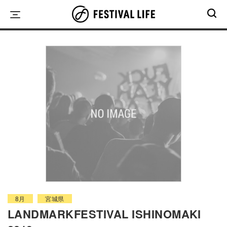
Skip
to
content
8月
宮城県
LANDMARKFESTIVAL ISHINOMAKI