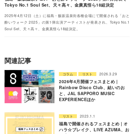
Tokyo No.1 Soul Set、天々高々、金廣真悟ら18組決定
2025年4月12日（土）に福島・飯坂温泉街各種会場にて開催される「おと
酔いウォーク 2025」の第1弾出演アーティストが発表され、Tokyo No.1
Soul Set、天々高々、金廣真悟ら18組決定。
関連記事
2026.3.29
コラム
リスト
2026年4月開催フェスまとめ |
Rainbow Disco Club、結いのお
と、JAL SAPPORO MUSIC
EXPERIENCEほか
2023.1.1
リスト
福島で開催されるフェスまとめ | オ
ハラ☆ブレイク、LIVE AZUMA、お