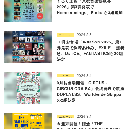
くるり主催「京都音楽博覧会
2026」第3弾発表で
Homecomings、Rimbaら3組追加
2026.8.5
ニュース
10月お台場「a-nation 2026」第1
弾発表で浜崎あゆみ、EXILE 、超特
急、Da-iCE、FANTASTICSら20組
決定
2026.8.4
ニュース
9月お台場開催「CIRCUS ×
CIRCUS ODAIBA」最終発表で鎮座
DOPENESS、Worldwide Skippa
の2組決定
2026.8.4
ニュース
今週末開催！鎌倉「THE