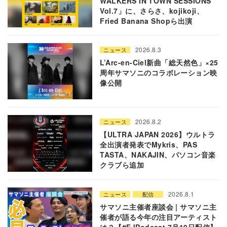
WALKERS IN TOWN SESSIONS
Vol.7」に、さらさ、kojikoji、
Fried Banana Shopら出演
2026.8.3
ニュース
L’Arc-en-Ciel新曲「総天然色」×25
周年サマソニのコラボレーション映
像公開
2026.8.2
ニュース
【ULTRA JAPAN 2026】ウルトラ
全出演者発表でMykris、PAS
TASTA、NAKAJIN、パソコン音楽
クラブら追加
2026.8.1
ニュース
配信
サマソニ主催者座談会 | サマソニ主
催者が語る今年の注目アーティスト
は？【#FJPodcast 7月19日配信】