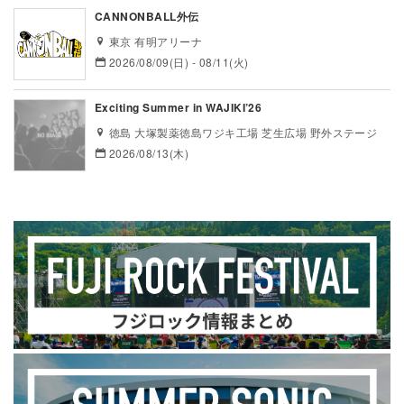
CANNONBALL外伝
東京 有明アリーナ
2026/08/09(日) - 08/11(火)
Exciting Summer in WAJIKI’26
徳島 大塚製薬徳島ワジキ工場 芝生広場 野外ステージ
2026/08/13(木)