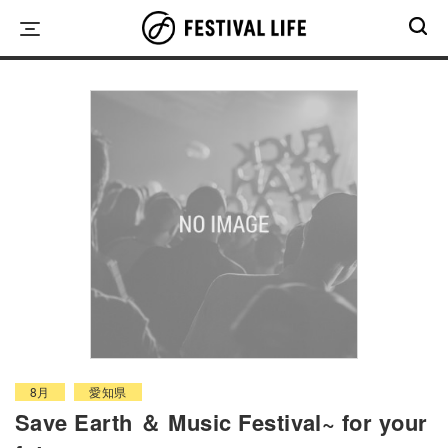
Skip
to
content
8月
愛知県
Save Earth ＆ Music Festival~ for your