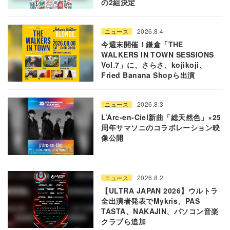
の2組決定
2026.8.4
ニュース
今週末開催！鎌倉「THE
WALKERS IN TOWN SESSIONS
Vol.7」に、さらさ、kojikoji、
Fried Banana Shopら出演
2026.8.3
ニュース
L’Arc-en-Ciel新曲「総天然色」×25
周年サマソニのコラボレーション映
像公開
2026.8.2
ニュース
【ULTRA JAPAN 2026】ウルトラ
全出演者発表でMykris、PAS
TASTA、NAKAJIN、パソコン音楽
クラブら追加