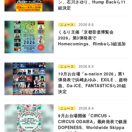
ン、石川さゆり、Hump Backら11
組決定
2026.8.6
ニュース
くるり主催「京都音楽博覧会
2026」第3弾発表で
Homecomings、Rimbaら3組追加
2026.8.5
ニュース
10月お台場「a-nation 2026」第1
弾発表で浜崎あゆみ、EXILE 、超特
急、Da-iCE、FANTASTICSら20組
決定
2026.8.4
ニュース
9月お台場開催「CIRCUS ×
CIRCUS ODAIBA」最終発表で鎮座
DOPENESS、Worldwide Skippa