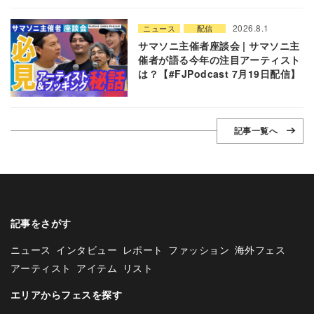
2026.8.1
ニュース
配信
サマソニ主催者座談会 | サマソニ主
催者が語る今年の注目アーティスト
は？【#FJPodcast 7月19日配信】
記事一覧へ
記事をさがす
ニュース
インタビュー
レポート
ファッション
海外フェス
アーティスト
アイテム
リスト
エリアからフェスを探す