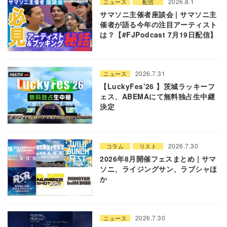
2026.8.1
ニュース
配信
サマソニ主催者座談会 | サマソニ主
催者が語る今年の注目アーティスト
は？【#FJPodcast 7月19日配信】
2026.7.31
ニュース
【LuckyFes’26 】茨城ラッキーフ
ェス、ABEMAにて無料独占生中継
決定
2026.7.30
コラム
リスト
2026年8月開催フェスまとめ | サマ
ソニ、ライジングサン、ラブシャほ
か
2026.7.30
ニュース