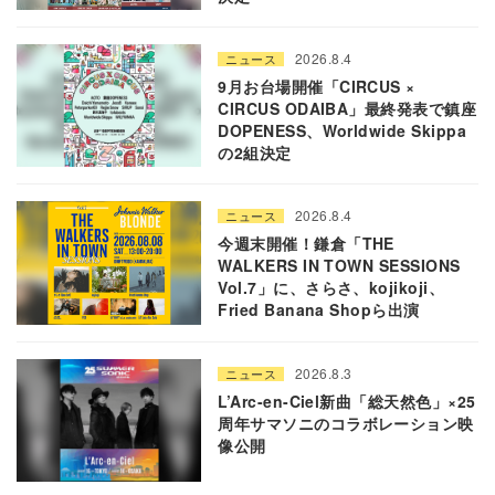
2026.8.4
ニュース
9月お台場開催「CIRCUS ×
CIRCUS ODAIBA」最終発表で鎮座
DOPENESS、Worldwide Skippa
の2組決定
2026.8.4
ニュース
今週末開催！鎌倉「THE
WALKERS IN TOWN SESSIONS
Vol.7」に、さらさ、kojikoji、
Fried Banana Shopら出演
2026.8.3
ニュース
L’Arc-en-Ciel新曲「総天然色」×25
周年サマソニのコラボレーション映
像公開