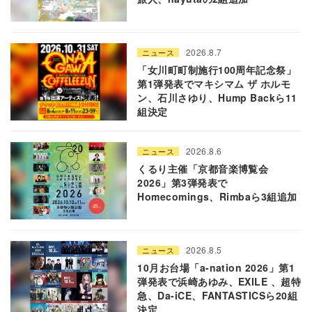
2026.8.7
ニュース
「女川町町制施行100周年記念祭」
第1弾発表でマキシマム ザ ホルモ
ン、石川さゆり、Hump Backら11
組決定
2026.8.6
ニュース
くるり主催「京都音楽博覧会
2026」第3弾発表で
Homecomings、Rimbaら3組追加
2026.8.5
ニュース
10月お台場「a-nation 2026」第1
弾発表で浜崎あゆみ、EXILE 、超特
急、Da-iCE、FANTASTICSら20組
決定