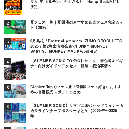
マム ザ ホルモン、石川さゆり、Hump Backら11組
決定
夏フェス一覧｜夏開催のおすすめ音楽フェス完全ガイ
ド【2026】
9月島根「Proterial presents IZUMO OROCHI FES
2026」第2弾出演者発表でFUNKY MONKEY
BΛBY’S、MONKEY MAJIKら6組決定
【SUMMER SONIC TOKYO】サマソニ初心者＆ビギ
ナー向けガイド〜アクセス・服装・宿泊事情〜
Clockenflapでフェス旅！音楽&フェス好きにおすす
めの香港観光スポットまとめ
【SUMMER SONIC】サマソニ歴代ヘッドライナー＆
過去ラインナップポスターまとめ（2000年〜2025
年）