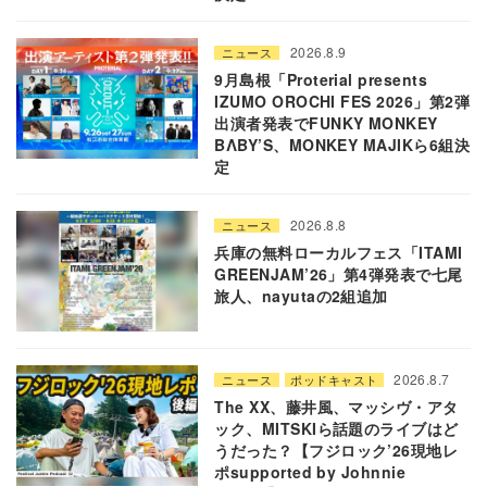
2026.8.9
ニュース
9月島根「Proterial presents
IZUMO OROCHI FES 2026」第2弾
出演者発表でFUNKY MONKEY
BΛBY’S、MONKEY MAJIKら6組決
定
2026.8.8
ニュース
兵庫の無料ローカルフェス「ITAMI
GREENJAM’26」第4弾発表で七尾
旅人、nayutaの2組追加
2026.8.7
ニュース
ポッドキャスト
The XX、藤井風、マッシヴ・アタ
ック、MITSKIら話題のライブはど
うだった？【フジロック’26現地レ
ポsupported by Johnnie