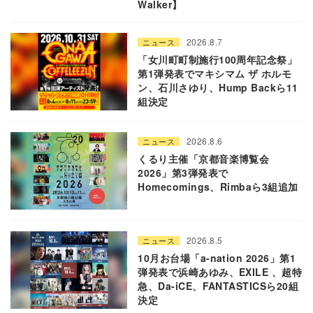
Walker】
2026.8.7
ニュース
「女川町町制施行100周年記念祭」
第1弾発表でマキシマム ザ ホルモ
ン、石川さゆり、Hump Backら11
組決定
2026.8.6
ニュース
くるり主催「京都音楽博覧会
2026」第3弾発表で
Homecomings、Rimbaら3組追加
2026.8.5
ニュース
10月お台場「a-nation 2026」第1
弾発表で浜崎あゆみ、EXILE 、超特
急、Da-iCE、FANTASTICSら20組
決定