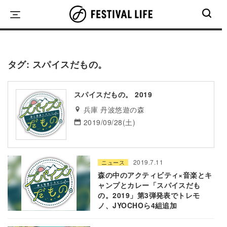
Skip
to
content
タグ:
スパイスだもの。
スパイスだもの。 2019
兵庫 丹波悠遊の森
2019/09/28(土)
2019.7.11
ニュース
森の中のアクティビティ×音楽とキ
ャンプとカレー「スパイスだも
の。2019」第3弾発表でトレモ
ノ、JYOCHOら4組追加