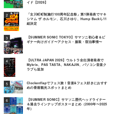
イド【2026】
「女川町町制施行100周年記念祭」第1弾発表でマキ
シマム ザ ホルモン、石川さゆり、Hump Backら11
組決定
【SUMMER SONIC TOKYO】サマソニ初心者＆ビ
ギナー向けガイド〜アクセス・服装・宿泊事情〜
【ULTRA JAPAN 2026】ウルトラ全出演者発表で
Mykris、PAS TASTA、NAKAJIN、パソコン音楽ク
ラブら追加
Clockenflapでフェス旅！音楽&フェス好きにおすす
めの香港観光スポットまとめ
【SUMMER SONIC】サマソニ歴代ヘッドライナー
＆過去ラインナップポスターまとめ（2000年〜2025
年）