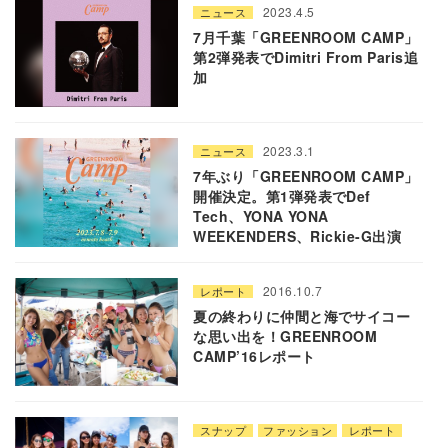
2023.4.5
ニュース
7月千葉「GREENROOM CAMP」
第2弾発表でDimitri From Paris追
加
2023.3.1
ニュース
7年ぶり「GREENROOM CAMP」
開催決定。第1弾発表でDef
Tech、YONA YONA
WEEKENDERS、Rickie-G出演
2016.10.7
レポート
夏の終わりに仲間と海でサイコー
な思い出を！GREENROOM
CAMP’16レポート
スナップ
ファッション
レポート