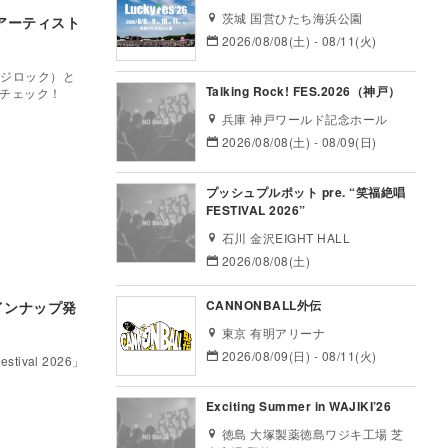
茨城 国営ひたち海浜公園
アーティスト
2026/08/08(土) - 08/11(火)
（フジロック）と
Talking Rock! FES.2026（神戸）
チェック！
兵庫 神戸ワールド記念ホール
2026/08/08(土) - 08/09(日)
プッシュプルポット pre. “笑福絶唱
FESTIVAL 2026”
石川 金沢EIGHT HALL
2026/08/08(土)
CANNONBALL外伝
ラインナップ発
東京 有明アリーナ
2026/08/09(日) - 08/11(火)
val 2026」
Exciting Summer in WAJIKI’26
徳島 大塚製薬徳島ワジキ工場 芝