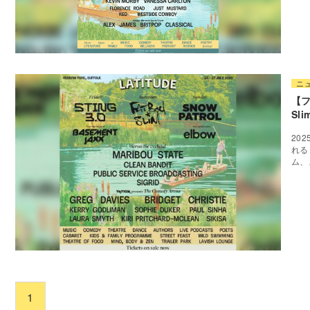
ニ
【フ
Sl
20
れる
ム、
1