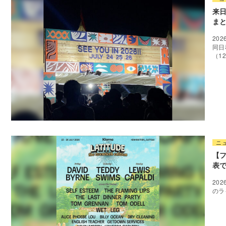
来
ま
20
同日
（1
ニ
【フ
表で
20
のラ