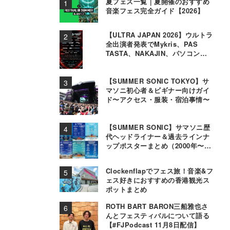
夏フェス一覧｜夏開催のおすすめ
音楽フェス完全ガイド【2026】
【ULTRA JAPAN 2026】ウルトラ
全出演者発表でMykris、PAS
TASTA、NAKAJIN、パソコン音
楽クラブら追加
【SUMMER SONIC TOKYO】サ
マソニ初心者＆ビギナー向けガイ
ド〜アクセス・服装・宿泊事情〜
【SUMMER SONIC】サマソニ歴
代ヘッドライナー＆過去ラインナ
ップポスターまとめ（2000年〜
2025年）
Clockenflapでフェス旅！音楽&フ
ェス好きにおすすめの香港観光ス
ポットまとめ
ROTH BART BARON三船雅也さ
んとフェスティバルについて語る
【#FJPodcast 11月8日配信】