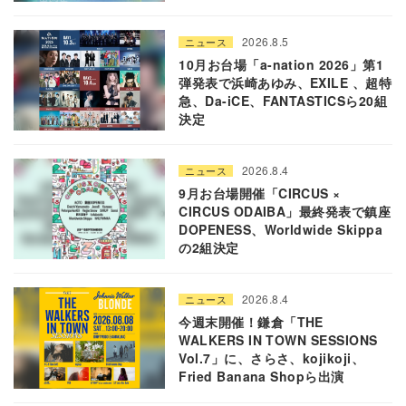
2026.8.5
ニュース
10月お台場「a-nation 2026」第1
弾発表で浜崎あゆみ、EXILE 、超特
急、Da-iCE、FANTASTICSら20組
決定
2026.8.4
ニュース
9月お台場開催「CIRCUS ×
CIRCUS ODAIBA」最終発表で鎮座
DOPENESS、Worldwide Skippa
の2組決定
2026.8.4
ニュース
今週末開催！鎌倉「THE
WALKERS IN TOWN SESSIONS
Vol.7」に、さらさ、kojikoji、
Fried Banana Shopら出演