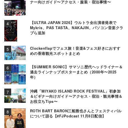
ナー向けガイド〜アクセス・服装・宿泊事情〜
【ULTRA JAPAN 2026】ウルトラ全出演者発表で
Mykris、PAS TASTA、NAKAJIN、パソコン音楽クラ
ブら追加
Clockenflapでフェス旅！音楽&フェス好きにおすす
めの香港観光スポットまとめ
【SUMMER SONIC】サマソニ歴代ヘッドライナー＆
過去ラインナップポスターまとめ（2000年〜2025
年）
沖縄「MIYAKO ISLAND ROCK FESTIVAL」初参加
＆ビギナー向けガイド〜アクセス・宿泊・観光事情＆
お役立ちTips〜
ROTH BART BARON三船雅也さんとフェスティバル
について語る【#FJPodcast 11月8日配信】