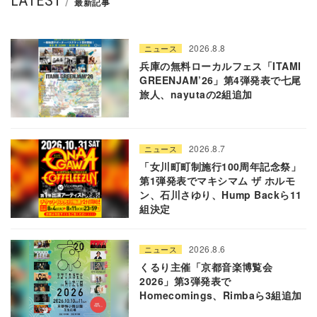
LATEST
最新記事
2026.8.8
ニュース
兵庫の無料ローカルフェス「ITAMI
GREENJAM’26」第4弾発表で七尾
旅人、nayutaの2組追加
2026.8.7
ニュース
「女川町町制施行100周年記念祭」
第1弾発表でマキシマム ザ ホルモ
ン、石川さゆり、Hump Backら11
組決定
2026.8.6
ニュース
くるり主催「京都音楽博覧会
2026」第3弾発表で
Homecomings、Rimbaら3組追加