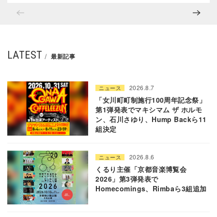
LATEST
最新記事
2026.8.7
ニュース
「女川町町制施行100周年記念祭」
第1弾発表でマキシマム ザ ホルモ
ン、石川さゆり、Hump Backら11
組決定
2026.8.6
ニュース
くるり主催「京都音楽博覧会
2026」第3弾発表で
Homecomings、Rimbaら3組追加