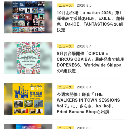
2026.8.5
ニュース
10月お台場「a-nation 2026」第1
弾発表で浜崎あゆみ、EXILE 、超特
急、Da-iCE、FANTASTICSら20組
決定
2026.8.4
ニュース
9月お台場開催「CIRCUS ×
CIRCUS ODAIBA」最終発表で鎮座
DOPENESS、Worldwide Skippa
の2組決定
2026.8.4
ニュース
今週末開催！鎌倉「THE
WALKERS IN TOWN SESSIONS
Vol.7」に、さらさ、kojikoji、
Fried Banana Shopら出演
2026.8.3
ニュース