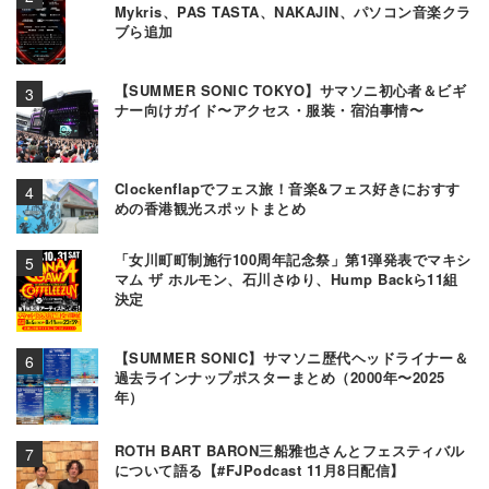
Mykris、PAS TASTA、NAKAJIN、パソコン音楽クラ
ブら追加
【SUMMER SONIC TOKYO】サマソニ初心者＆ビギ
ナー向けガイド〜アクセス・服装・宿泊事情〜
Clockenflapでフェス旅！音楽&フェス好きにおすす
めの香港観光スポットまとめ
「女川町町制施行100周年記念祭」第1弾発表でマキシ
マム ザ ホルモン、石川さゆり、Hump Backら11組
決定
【SUMMER SONIC】サマソニ歴代ヘッドライナー＆
過去ラインナップポスターまとめ（2000年〜2025
年）
ROTH BART BARON三船雅也さんとフェスティバル
について語る【#FJPodcast 11月8日配信】