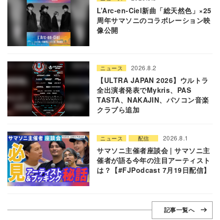
L’Arc-en-Ciel新曲「総天然色」×25
周年サマソニのコラボレーション映
像公開
2026.8.2
ニュース
【ULTRA JAPAN 2026】ウルトラ
全出演者発表でMykris、PAS
TASTA、NAKAJIN、パソコン音楽
クラブら追加
2026.8.1
ニュース
配信
サマソニ主催者座談会 | サマソニ主
催者が語る今年の注目アーティスト
は？【#FJPodcast 7月19日配信】
記事一覧へ