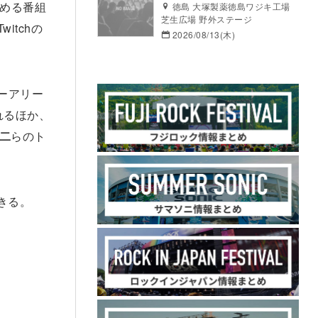
楽しめる番組
徳島 大塚製薬徳島ワジキ工場
芝生広場 野外ステージ
witchの
2026/08/13(木)
パーアリー
れるほか、
晋二
らのト
できる。