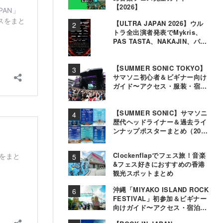
【2026】
【ULTRA JAPAN 2026】ウル
トラ全出演者発表でMykris、
PAS TASTA、NAKAJIN、パソ
コン音楽クラブら追加
【SUMMER SONIC TOKYO】
サマソニ初心者＆ビギナー向け
ガイド〜アクセス・服装・宿泊
事情〜
【SUMMER SONIC】サマソニ
歴代ヘッドライナー＆過去ライ
ンナップポスターまとめ（2000
年〜2025年）
Clockenflapでフェス旅！音楽
&フェス好きにおすすめの香港
観光スポットまとめ
沖縄「MIYAKO ISLAND ROCK
FESTIVAL」初参加＆ビギナー
向けガイド〜アクセス・宿泊・
観光事情＆お役立ちTips〜