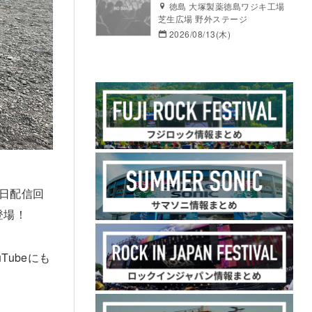
徳島 大塚製薬徳島ワジキ工場
芝生広場 野外ステージ
2026/08/13(木)
14日配信回
登場！
ubeにも