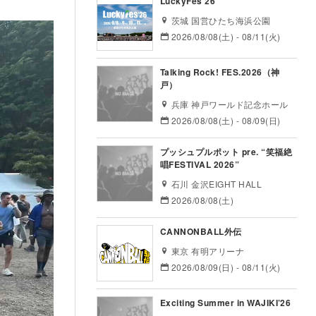
LuckyFes’26
茨城 国営ひたち海浜公園
2026/08/08(土) - 08/11(火)
Talking Rock! FES.2026（神
戸）
兵庫 神戸ワールド記念ホール
2026/08/08(土) - 08/09(日)
プッシュプルポット pre. “笑福絶
唱FESTIVAL 2026”
石川 金沢EIGHT HALL
2026/08/08(土)
CANNONBALL外伝
東京 有明アリーナ
2026/08/09(日) - 08/11(火)
Exciting Summer in WAJIKI’26