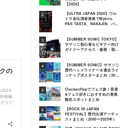
【2026】
【ULTRA JAPAN 2026】ウル
トラ全出演者発表でMykris、
PAS TASTA、NAKAJIN、パソ
コン音楽クラブら追加
【SUMMER SONIC TOKYO】
サマソニ初心者＆ビギナー向け
ガイド〜アクセス・服装・宿泊
事情〜
【SUMMER SONIC】サマソニ
歴代ヘッドライナー＆過去ライ
ンナップポスターまとめ（2000
年〜2025年）
Clockenflapでフェス旅！音楽
&フェス好きにおすすめの香港
観光スポットまとめ
【ROCK IN JAPAN
FESTIVAL】歴代出演アーティ
ストまとめ（2000〜2025年）