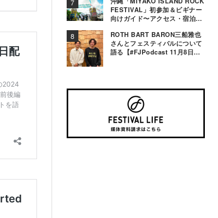
沖縄「MIYAKO ISLAND ROCK
FESTIVAL」初参加＆ビギナー
向けガイド〜アクセス・宿泊・
観光事情＆お役立ちTips〜
ROTH BART BARON三船雅也
さんとフェスティバルについて
語る【#FJPodcast 11月8日配
信】