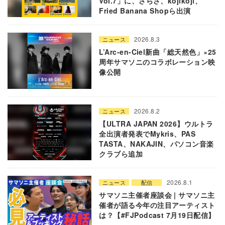
Vol.7」に、さらさ、kojikoji、
Fried Banana Shopら出演
2026.8.3
ニュース
L’Arc-en-Ciel新曲「総天然色」×25
周年サマソニのコラボレーション映
像公開
2026.8.2
ニュース
【ULTRA JAPAN 2026】ウルトラ
全出演者発表でMykris、PAS
TASTA、NAKAJIN、パソコン音楽
クラブら追加
2026.8.1
ニュース
配信
サマソニ主催者座談会 | サマソニ主
催者が語る今年の注目アーティスト
は？【#FJPodcast 7月19日配信】