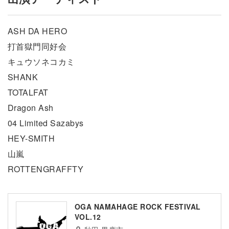
ASH DA HERO
打首獄門同好会
キュウソネコカミ
SHANK
TOTALFAT
Dragon Ash
04 Limited Sazabys
HEY-SMITH
山嵐
ROTTENGRAFFTY
OGA NAMAHAGE ROCK FESTIVAL
VOL.12