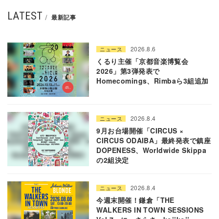
LATEST
最新記事
2026.8.6
ニュース
くるり主催「京都音楽博覧会
2026」第3弾発表で
Homecomings、Rimbaら3組追加
2026.8.4
ニュース
9月お台場開催「CIRCUS ×
CIRCUS ODAIBA」最終発表で鎮座
DOPENESS、Worldwide Skippa
の2組決定
2026.8.4
ニュース
今週末開催！鎌倉「THE
WALKERS IN TOWN SESSIONS