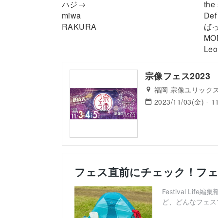
ハジ→
the
miwa
Def
RAKURA
ば
MO
Leo
宗像フェス2023
福岡 宗像ユリック
2023/11/03(金) - 1