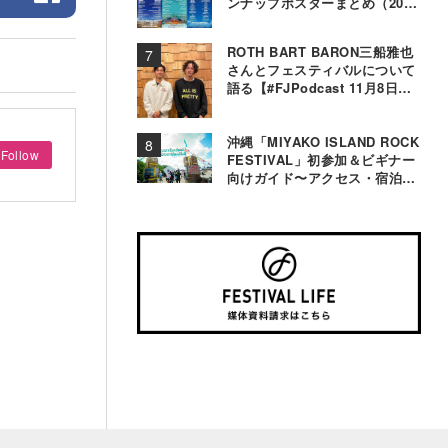
ンナップポスターまとめ（2000
年〜2025年）
ROTH BART BARON三船雅也
さんとフェスティバルについて
語る【#FJPodcast 11月8日配
信】
沖縄「MIYAKO ISLAND ROCK
Follow
FESTIVAL」初参加＆ビギナー
向けガイド〜アクセス・宿泊・
観光事情＆お役立ちTips〜