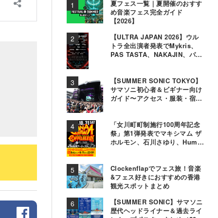
夏フェス一覧｜夏開催のおすす
め音楽フェス完全ガイド
【2026】
【ULTRA JAPAN 2026】ウル
トラ全出演者発表でMykris、
PAS TASTA、NAKAJIN、パソ
コン音楽クラブら追加
【SUMMER SONIC TOKYO】
サマソニ初心者＆ビギナー向け
ガイド〜アクセス・服装・宿泊
事情〜
「女川町町制施行100周年記念
祭」第1弾発表でマキシマム ザ
ホルモン、石川さゆり、Hump
Backら11組決定
Clockenflapでフェス旅！音楽
&フェス好きにおすすめの香港
観光スポットまとめ
【SUMMER SONIC】サマソニ
歴代ヘッドライナー＆過去ライ