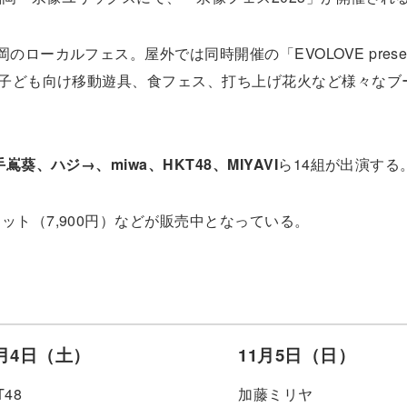
ローカルフェス。屋外では同時開催の「EVOLOVE presen
、子ども向け移動遊具、食フェス、打ち上げ花火など様々なブ
嶌葵、ハジ→、miwa、HKT48、MIYAVI
ら14組が出演する
ット（7,900円）などが販売中となっている。
1月4日（土）
11月5日（日）
T48
加藤ミリヤ