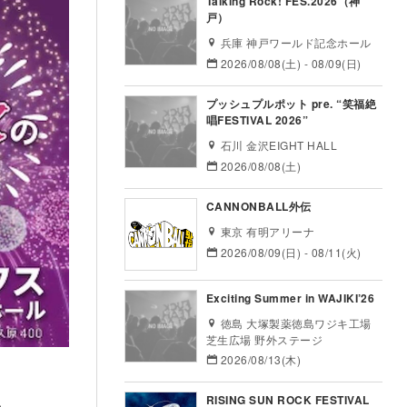
Talking Rock! FES.2026（神
戸）
兵庫 神戸ワールド記念ホール
2026/08/08(土) - 08/09(日)
プッシュプルポット pre. “笑福絶
唱FESTIVAL 2026”
石川 金沢EIGHT HALL
2026/08/08(土)
CANNONBALL外伝
東京 有明アリーナ
2026/08/09(日) - 08/11(火)
Exciting Summer in WAJIKI’26
徳島 大塚製薬徳島ワジキ工場
芝生広場 野外ステージ
2026/08/13(木)
RISING SUN ROCK FESTIVAL
る。