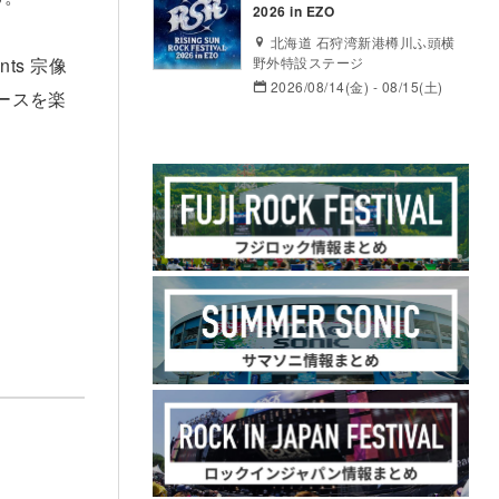
2026 in EZO
北海道 石狩湾新港樽川ふ頭横
野外特設ステージ
ts 宗像
2026/08/14(金) - 08/15(土)
ースを楽
。