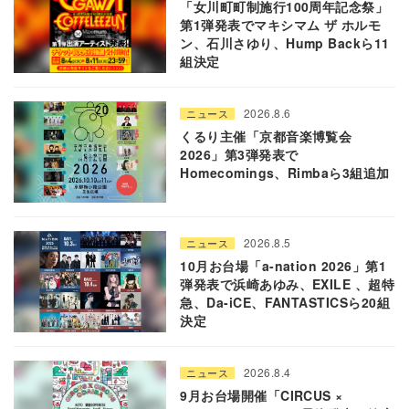
「女川町町制施行100周年記念祭」
第1弾発表でマキシマム ザ ホルモ
ン、石川さゆり、Hump Backら11
組決定
2026.8.6
ニュース
くるり主催「京都音楽博覧会
2026」第3弾発表で
Homecomings、Rimbaら3組追加
2026.8.5
ニュース
10月お台場「a-nation 2026」第1
弾発表で浜崎あゆみ、EXILE 、超特
急、Da-iCE、FANTASTICSら20組
決定
2026.8.4
ニュース
9月お台場開催「CIRCUS ×