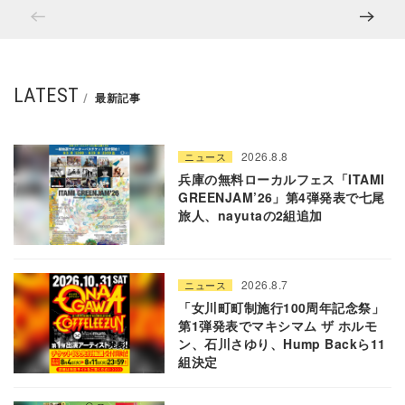
LATEST
最新記事
2026.8.8
ニュース
兵庫の無料ローカルフェス「ITAMI
GREENJAM’26」第4弾発表で七尾
旅人、nayutaの2組追加
2026.8.7
ニュース
「女川町町制施行100周年記念祭」
第1弾発表でマキシマム ザ ホルモ
ン、石川さゆり、Hump Backら11
組決定