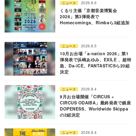
2026.8.6
ニュース
くるり主催「京都音楽博覧会
2026」第3弾発表で
Homecomings、Rimbaら3組追加
2026.8.5
ニュース
10月お台場「a-nation 2026」第1
弾発表で浜崎あゆみ、EXILE 、超特
急、Da-iCE、FANTASTICSら20組
決定
2026.8.4
ニュース
9月お台場開催「CIRCUS ×
CIRCUS ODAIBA」最終発表で鎮座
DOPENESS、Worldwide Skippa
の2組決定
2026.8.4
ニュース