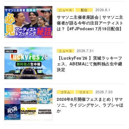
2026.8.1
ニュース
配信
サマソニ主催者座談会 | サマソニ主
催者が語る今年の注目アーティスト
は？【#FJPodcast 7月19日配信】
2026.7.31
ニュース
【LuckyFes’26 】茨城ラッキーフ
ェス、ABEMAにて無料独占生中継
決定
2026.7.30
コラム
リスト
2026年8月開催フェスまとめ | サマ
ソニ、ライジングサン、ラブシャほ
か