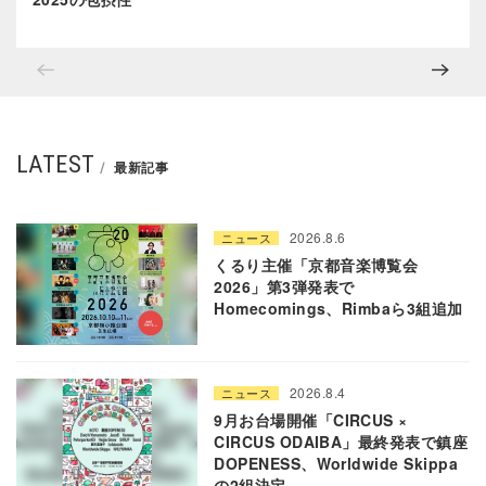
LATEST
最新記事
2026.8.6
ニュース
くるり主催「京都音楽博覧会
2026」第3弾発表で
Homecomings、Rimbaら3組追加
2026.8.4
ニュース
9月お台場開催「CIRCUS ×
CIRCUS ODAIBA」最終発表で鎮座
DOPENESS、Worldwide Skippa
の2組決定