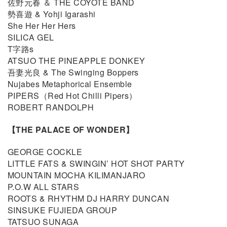
佐野元春 ＆ THE COYOTE BAND
勢喜遊 & Yohji Igarashi
She Her Her Hers
SILICA GEL
T字路s
ATSUO THE PINEAPPLE DONKEY
吾妻光良 & The Swinging Boppers
Nujabes Metaphorical Ensemble
PIPERS（Red Hot Chilli Pipers）
ROBERT RANDOLPH
【THE PALACE OF WONDER】
GEORGE COCKLE
LITTLE FATS & SWINGIN’ HOT SHOT PARTY
MOUNTAIN MOCHA KILIMANJARO
P.O.W ALL STARS
ROOTS & RHYTHM DJ HARRY DUNCAN
SINSUKE FUJIEDA GROUP
TATSUO SUNAGA