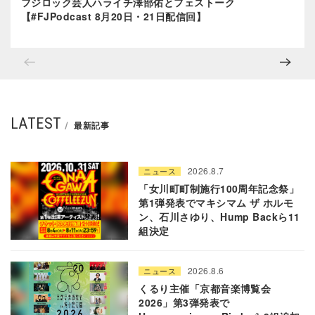
フジロック芸人ハライチ澤部佑とフェストーク
【#FJPodcast 8月20日・21日配信回】
LATEST
最新記事
2026.8.7
ニュース
「女川町町制施行100周年記念祭」
第1弾発表でマキシマム ザ ホルモ
ン、石川さゆり、Hump Backら11
組決定
2026.8.6
ニュース
くるり主催「京都音楽博覧会
2026」第3弾発表で