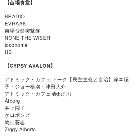
【苗場食堂】
BRADIO
EVRAAK
苗場音楽突撃隊
NONE THE WiSER
toconoma
US
【GYPSY AVALON】
アトミック・カフェ トーク【民主主義と自治】岸本聡
子・ジョー横溝・津田大介
アトミック・カフェ 春ねむり
Ålborg
井上園子
ケロポンズ
崎山蒼志
Ziggy Alberts