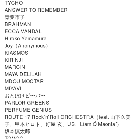
TYCHO
ANSWER TO REMEMBER
青葉市子
BRAHMAN
ECCA VANDAL
Hiroko Yamamura
Joy（Anonymous）
KIASMOS
KIRINJI
MARCIN
MAYA DELILAH
MDOU MOCTAR
MIYAVI
おとぼけビ〜バ〜
PARLOR GREENS
PERFUME GENIUS
ROUTE 17 Rock’n’Roll ORCHESTRA（feat. 山下久美
子、甲本ヒロト、釘屋 玄、US、Liam Ó Maonlaí）
坂本慎太郎
TOMOO