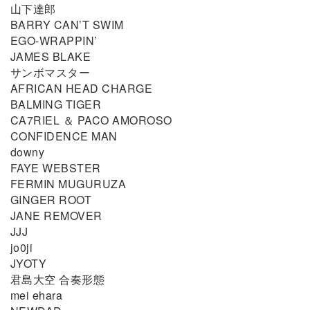
山下達郎
BARRY CAN’T SWIM
EGO-WRAPPIN’
JAMES BLAKE
サンボマスター
AFRICAN HEAD CHARGE
BALMING TIGER
CA7RIEL ＆ PACO AMOROSO
CONFIDENCE MAN
downy
FAYE WEBSTER
FERMIN MUGURUZA
GINGER ROOT
JANE REMOVER
JJJ
jo0ji
JYOTY
君島大空 合奏形態
mei ehara