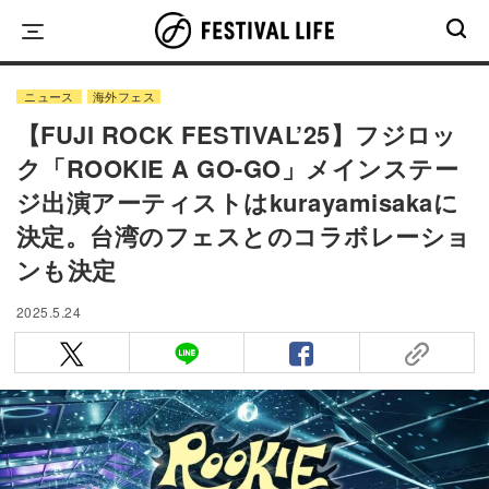
Skip
to
content
ニュース
海外フェス
【FUJI ROCK FESTIVAL’25】フジロッ
ク「ROOKIE A GO-GO」メインステー
ジ出演アーティストはkurayamisakaに
決定。台湾のフェスとのコラボレーショ
ンも決定
2025.5.24