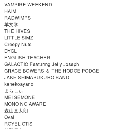
VAMPIRE WEEKEND
HAIM
RADWIMPS
羊文学
THE HIVES
LITTLE SIMZ
Creepy Nuts
DYGL
ENGLISH TEACHER
GALACTIC Featuring Jelly Joseph
GRACE BOWERS ＆ THE HODGE PODGE
JAKE SHIMABUKURO BAND
kanekoayano
まらしぃ
MEI SEMONE
MONO NO AWARE
森山直太朗
Ovall
ROYEL OTIS