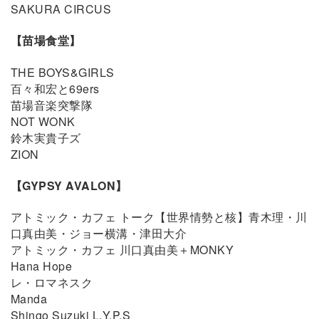
SAKURA CIRCUS
【苗場食堂】
THE BOYS&GIRLS
百々和宏と69ers
苗場音楽突撃隊
NOT WONK
鈴木実貴子ズ
ZION
【GYPSY AVALON】
アトミック・カフェ トーク【世界情勢と核】青木理・川
口真由美・ジョー横溝・津田大介
アトミック・カフェ 川口真由美＋MONKY
Hana Hope
レ・ロマネスク
Manda
Shingo Suzuki L.Y.P.S