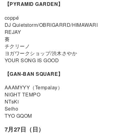
【PYRAMID GARDEN】
coppé
DJ Quietstorm/OBRIGARRD/HIMAWARI
REJAY
賽
チクリーノ
ヨガワークショップ/渋木さやか
YOUR SONG IS GOOD
【GAN-BAN SQUARE】
AAAMYYY（Tempalay）
NIGHT TEMPO
NTsKi
Seiho
TYO GQOM
7月27日（日）