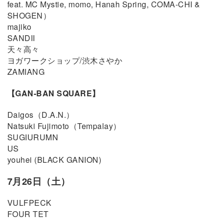
feat. MC Mystie, momo, Hanah Spring, COMA-CHI &
SHOGEN）
majiko
SANDII
天々高々
ヨガワークショップ/渋木さやか
ZAMIANG
【GAN-BAN SQUARE】
Daigos（D.A.N.）
Natsuki Fujimoto（Tempalay）
SUGIURUMN
US
youhei (BLACK GANION)
7月26日（土）
VULFPECK
FOUR TET