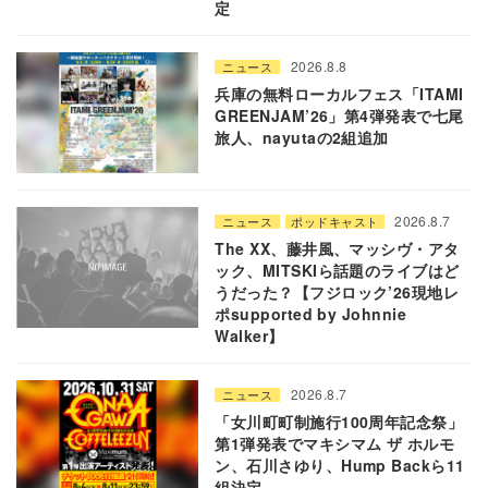
定
2026.8.8
ニュース
兵庫の無料ローカルフェス「ITAMI
GREENJAM’26」第4弾発表で七尾
旅人、nayutaの2組追加
2026.8.7
ニュース
ポッドキャスト
The XX、藤井風、マッシヴ・アタ
ック、MITSKIら話題のライブはど
うだった？【フジロック’26現地レ
ポsupported by Johnnie
Walker】
2026.8.7
ニュース
「女川町町制施行100周年記念祭」
第1弾発表でマキシマム ザ ホルモ
ン、石川さゆり、Hump Backら11
組決定