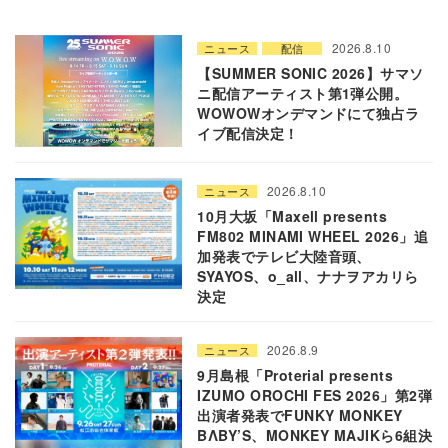
2026.8.10
ニュース
配信
【SUMMER SONIC 2026】サマソ
ニ配信アーティスト第1弾公開。
WOWOWオンデマンドにて独占ラ
イブ配信決定！
2026.8.10
ニュース
10月大坂「Maxell presents
FM802 MINAMI WHEEL 2026」追
加発表でテレビ大陸音頭、
SYAYOS、o_all、ナナヲアカリら
決定
2026.8.9
ニュース
9月島根「Proterial presents
IZUMO OROCHI FES 2026」第2弾
出演者発表でFUNKY MONKEY
BΛBY’S、MONKEY MAJIKら6組決