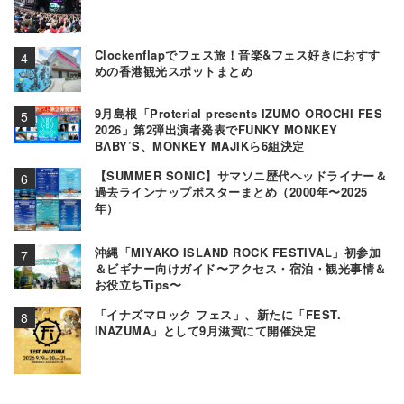
Clockenflapでフェス旅！音楽&フェス好きにおすす
めの香港観光スポットまとめ
9月島根「Proterial presents IZUMO OROCHI FES
2026」第2弾出演者発表でFUNKY MONKEY
BΛBY’S、MONKEY MAJIKら6組決定
【SUMMER SONIC】サマソニ歴代ヘッドライナー＆
過去ラインナップポスターまとめ（2000年〜2025
年）
沖縄「MIYAKO ISLAND ROCK FESTIVAL」初参加
＆ビギナー向けガイド〜アクセス・宿泊・観光事情＆
お役立ちTips〜
「イナズマロック フェス」、新たに「FEST.
INAZUMA」として9月滋賀にて開催決定